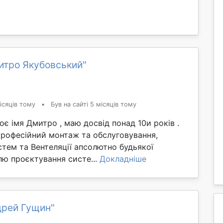
итро Якубовський"
ісяців тому
•
Був на сайті 5 місяців тому
оє імя Дмитро , маю досвід понад 10и років .
Професійний монтаж та обслуговування,
тем та Вентеляції апсолютно будьякої
лю проєктування систе...
Докладніше
дрей Гущин"