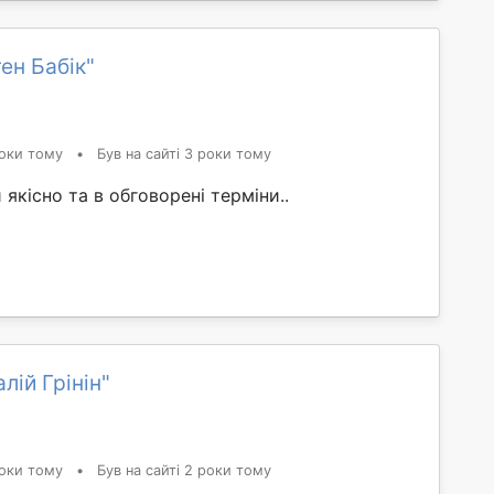
ен Бабік"
оки тому
•
Був на сайті 3 роки тому
якісно та в обговорені терміни..
лій Грінін"
оки тому
•
Був на сайті 2 роки тому