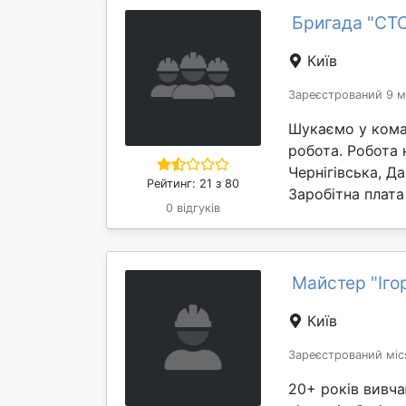
Бригада "СТ
Київ
Зареєстрований 9 м
Шукаємо у коман
робота. Робота 
Чернігівська, Д
Рейтинг: 21 з 80
Заробітна плата
0 відгуків
Майстер "Іго
Київ
Зареєстрований міс
20+ років вивча