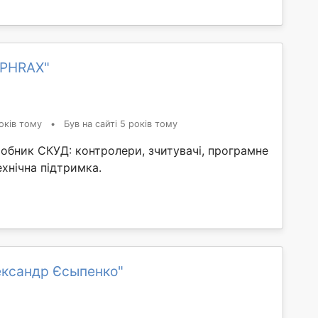
YPHRAX"
оків тому
•
Був на сайті 5 років тому
обник СКУД: контролери, зчитувачі, програмне
ехнічна підтримка.
ександр Єсыпенко"