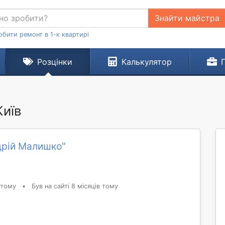
Знайти майстра
обити ремонт в 1-к квартирі
Розцінки
Калькулятор
Київ
дрій Малишко"
 тому
•
Був на сайті 8 місяців тому