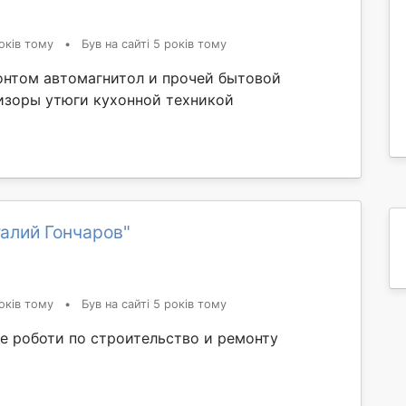
оків тому
•
Був на сайті 5 років тому
нтом автомагнитол и прочей бытовой
изоры утюги кухонной техникой
алий Гончаров"
оків тому
•
Був на сайті 5 років тому
е роботи по строительство и ремонту