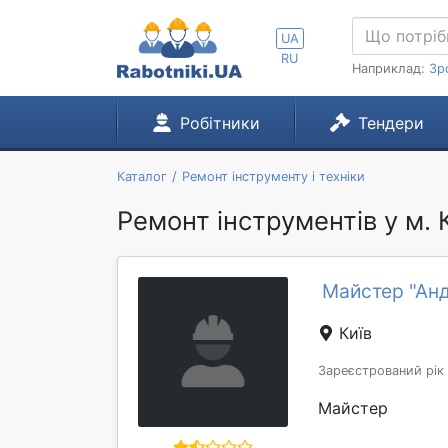
UA
RU
Наприклад:
Зр
Робітники
Тендери
Каталог
Ремонт інструменту і техніки
Ремонт інструментів у м. 
Майстер "Ан
Київ
Зареєстрований рік
Майстер