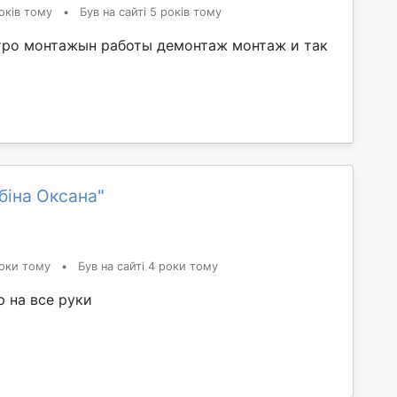
оків тому
•
Був на сайті 5 років тому
тро монтажын работы демонтаж монтаж и так
біна Оксана"
оки тому
•
Був на сайті 4 роки тому
 на все руки