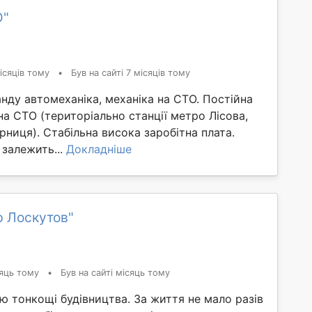
О"
ісяців тому
•
Був на сайті 7 місяців тому
ду автомеханіка, механіка на СТО. Постійна
на СТО (територіально станції метро Лісова,
арниця). Стабільна висока заробітна плата.
 залежить...
Докладніше
р Лоскутов"
яць тому
•
Був на сайті місяць тому
ю тонкощі будівництва. За життя не мало разів