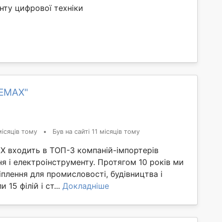
нту цифрової техніки
TEMAX"
ісяців тому
•
Був на сайті 11 місяців тому
X входить в ТОП-3 компаній-імпортерів
ня і електроінструменту. Протягом 10 років ми
плення для промисловості, будівництва і
и 15 філій і ст...
Докладніше