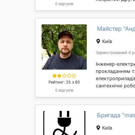
0 відгуків
Майстер "Анд
Київ
Зареєстрований 4 р
Інженер-електри
прокладанням т
електроприладів
Рейтинг: 25 з 80
сантехнічні робо
0 відгуків
Бригада "mas
Київ