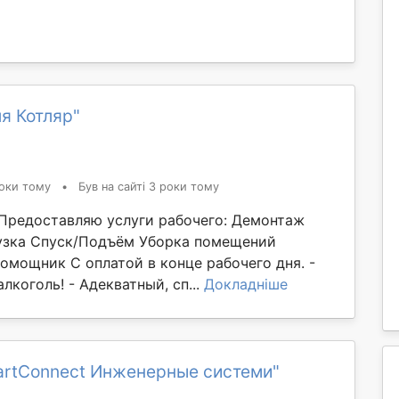
я Котляр"
оки тому
•
Був на сайті 3 роки тому
. Предоставляю услуги рабочего: Демонтаж
узка Спуск/Подъём Уборка помещений
омощник С оплатой в конце рабочего дня. -
лкоголь! - Адекватный, сп...
Докладніше
artConnect Инженерные системи"