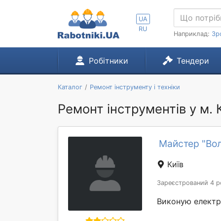
UA
RU
Наприклад:
Зр
Робітники
Тендери
Каталог
Ремонт інструменту і техніки
Ремонт інструментів у м. 
Майстер "Во
Київ
Зареєстрований 4 р
Виконую електр