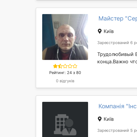
Майстер "Се
Київ
Зареєстрований 6 р
Трудолюбивый В
конца.Важно чт
Рейтинг: 24 з 80
0 відгуків
Компанія "Ін
Київ
Зареєстрований 5 р