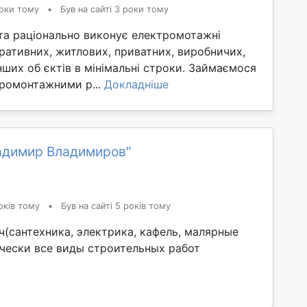
оки тому
•
Був на сайті 3 роки тому
 та раціонально виконує електромотажні
ративних, житлових, приватних, виробничих,
нших об єктів в мінімальні строки. Займаємося
ромонтажними р...
Докладніше
адимир Владимиров"
оків тому
•
Був на сайті 5 років тому
ч(сантехника, электрика, кафель, малярные
чески все виды строительных работ