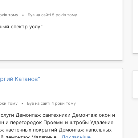
оків тому
•
Був на сайті 5 років тому
ный спектр услуг
ргий Катанов"
оки тому
•
Був на сайті 4 роки тому
слуги Демонтаж сантехники Демонтаж окон и
ен и перегородок Проемы и штробы Удаление
аж настенных покрытий Демонтаж напольных
й демонтаж Малярные...
Докладніше