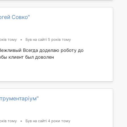
ргей Совко"
оків тому
•
Був на сайті 5 років тому
ежливый Всегда доделаю роботу до
обы клиент был доволен
струментаріум"
оків тому
•
Був на сайті 4 роки тому