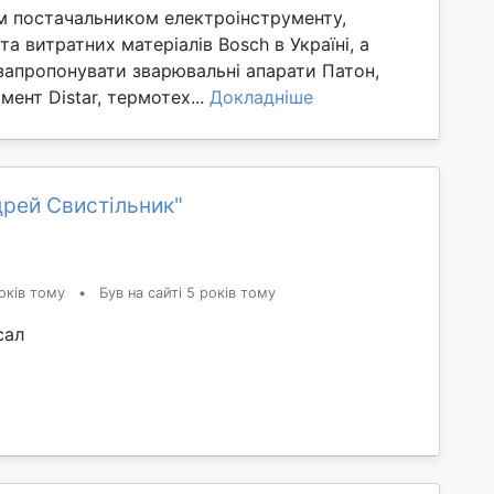
м постачальником електроінструменту,
та витратних матеріалів Bosch в Україні, а
апропонувати зварювальні апарати Патон,
мент Distar, термотех...
Докладніше
рей Свистільник"
оків тому
•
Був на сайті 5 років тому
сал