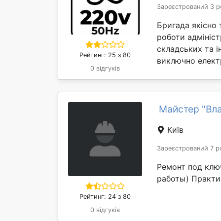
Зареєстрований 3 р
Бригада якісно
роботи адмініст
складських та і
Рейтинг: 25 з 80
виключно елект
0 відгуків
Майстер "Вл
Київ
Зареєстрований 7 р
Ремонт под клю
работы) Практи
Рейтинг: 24 з 80
0 відгуків