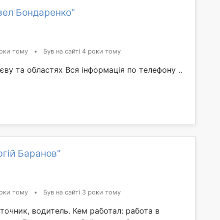
вел Бондаренко"
оки тому
•
Був на сайті 4 роки тому
у та областях Вся інформація по телефону ..
гій Баранов"
оки тому
•
Був на сайті 3 роки тому
точник, водитель. Кем работал: работа в