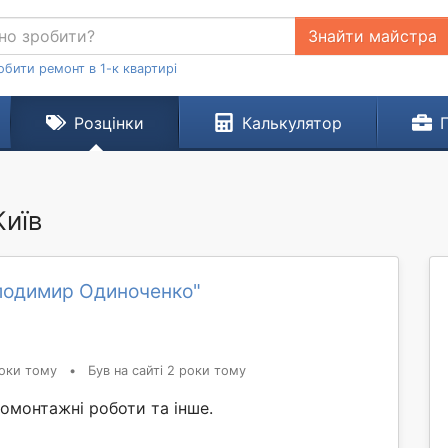
Знайти майстра
обити ремонт в 1-к квартирі
Розцінки
Калькулятор
Київ
лодимир Одиноченко"
оки тому
•
Був на сайті 2 роки тому
омонтажні роботи та інше.