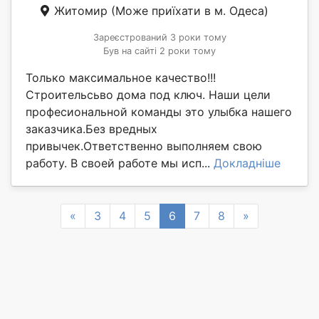
Житомир
(Може приїхати в м. Одеса)
Зареєстрований 3 роки тому
Був на сайті 2 роки тому
Только максимальное качество!!!
Строительсьво дома под ключ. Наши цели
професиональной команды это улыбка нашего
заказчика.Без вредных
привычек.Ответственно выполняем свою
работу. В своей работе мы исп...
Докладніше
Previous
Next
«
3
4
5
6
7
8
»