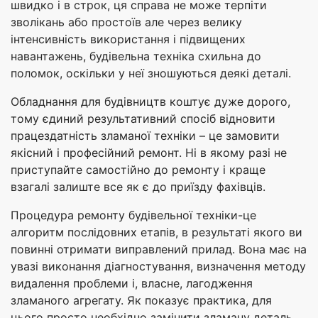
швидко і в строк, ця справа не може терпіти
зволікань або простоїв але через велику
інтенсивність використання і підвищених
навантажень, будівельна техніка схильна до
поломок, оскільки у неї зношуються деякі деталі.
Обладнання для будівництв коштує дуже дорого,
тому єдиний результативний спосіб відновити
працездатність зламаної техніки – це замовити
якісний і професійний ремонт. Ні в якому разі не
приступайте самостійно до ремонту і краще
взагалі залиште все як є до приїзду фахівців.
Процедура ремонту будівельної техніки-це
алгоритм послідовних етапів, в результаті якого ви
повинні отримати виправлений прилад. Вона має на
увазі виконання діагностування, визначення методу
видалення проблеми і, власне, лагодження
зламаного агрегату. Як показує практика, для
цього просто необхідно замінити зламану деталь.