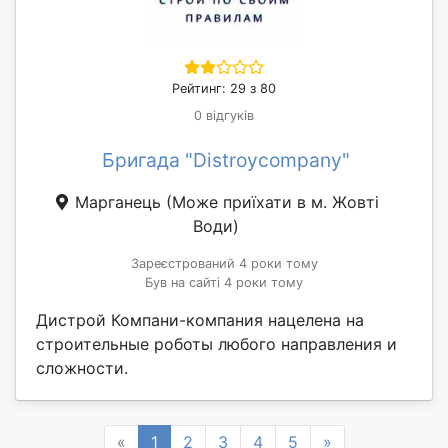
Рейтинг: 29 з 80
0 відгуків
Бригада "Distroycompany"
Марганець
(Може приїхати в м. Жовті
Води)
Зареєстрований 4 роки тому
Був на сайті 4 роки тому
Дистрой Компани-компания нацелена на
строительные роботы любого направления и
сложности.
Previous
Next
«
1
2
3
4
5
»