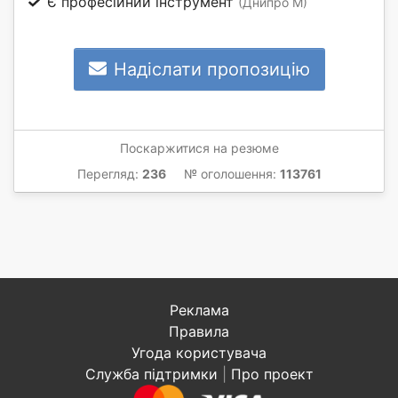
Є професійний інструмент
(Днипро М)
Надіслати пропозицію
Поскаржитися на резюме
Перегляд:
236
№ оголошення:
113761
Реклама
Правила
Угода користувача
Служба підтримки
|
Про проект