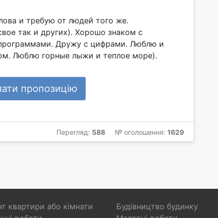
лова и требую от людей того же.
вое так и других). Хорошо знаком с
программами. Дружу с цифрами. Люблю и
ом. Люблю горные лыжи и теплое море).
лати пропозицію
Перегляд:
588
№ оголошення:
1629
т квартири або кімнати
Будівництво будинку