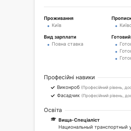
Проживання
Пропис
Київ
Київ
Вид зарплати
Готовий
Повна ставка
Гото
Гото
Гото
Професійні навики
Виконроб
(Професійний рівень, дос
Фасадчик
(Професійний рівень, до
Освіта
Вища-Спеціаліст
Национальный транспортный у