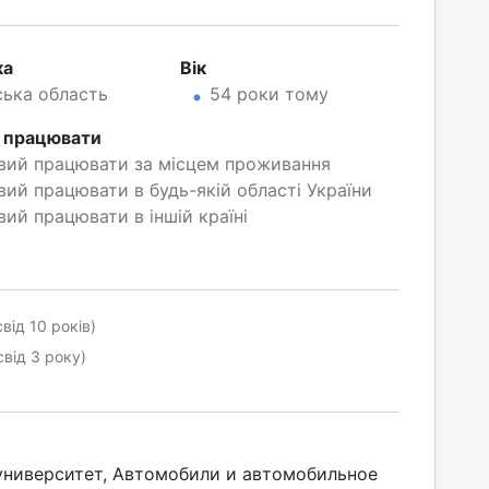
ка
Вік
ська область
54 роки тому
 працювати
вий працювати за місцем проживання
вий працювати в будь-якій області України
вий працювати в іншій країні
від 10 років)
свід 3 року)
ниверситет, Автомобили и автомобильное