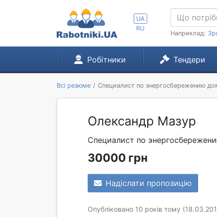
UA
RU
Наприклад:
Зр
Робітники
Тендери
Всі резюме
Специалист по энергосбережению до
Олександр Мазур
Специалист по энергосбережени
30000 грн
Надіслати пропозицію
Опубліковано 10 років тому (18.03.201