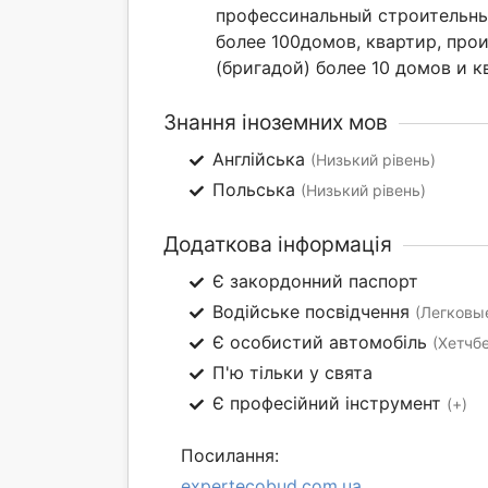
профессинальный строительный
более 100домов, квартир, прои
(бригадой) более 10 домов и к
Знання іноземних мов
Англійська
(Низький рівень)
Польська
(Низький рівень)
Додаткова інформація
Є закордонний паспорт
Водійське посвідчення
(Легковые
Є особистий автомобіль
(Хетчб
П'ю тільки у свята
Є професійний інструмент
(+)
Посилання:
expertecobud.com.ua