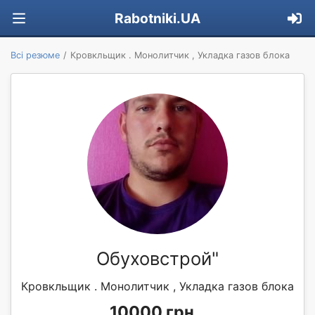
Rabotniki.UA
Всі резюме
Кровкльщик . Монолитчик , Укладка газов блока
Обуховстрой"
Кровкльщик . Монолитчик , Укладка газов блока
10000 грн