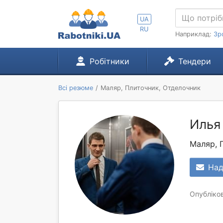
UA
RU
Наприклад:
Зр
Робітники
Тендери
Всі резюме
Маляр, Плиточник, Отделочник
Илья
Маляр, 
Над
Опубліков