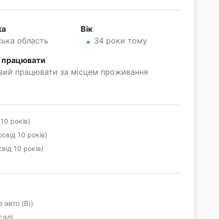
ка
Вік
ська область
34 роки тому
 працювати
вий працювати за місцем проживання
10 років)
свід 10 років)
від 10 років)
 авто (B))
сал)