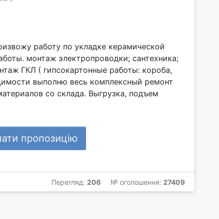
оизвожу работу по укладке керамической
аботы. монтаж электропроводки; сантехника;
нтаж ГКЛ ( гипсокартонные работы: короба,
одимости выполню весь комплексный ремонт
материалов со склада. Выгрузка, подъем
лати пропозицію
Перегляд:
206
№ оголошення:
27409