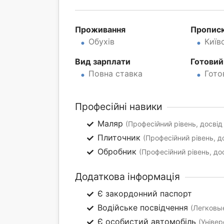
Проживання
Пропис
Обухів
Київ
Вид зарплати
Готовий
Повна ставка
Гото
Професійні навики
Маляр
(Професійний рівень, досвід 
Плиточник
(Професійний рівень, до
Обробник
(Професійний рівень, дос
Додаткова інформація
Є закордонний паспорт
Водійське посвідчення
(Легковые
Є особистий автомобіль
(Універ