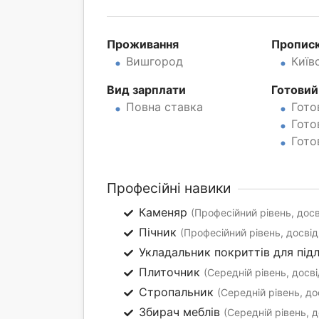
Проживання
Пропис
Вишгород
Київ
Вид зарплати
Готовий
Повна ставка
Гото
Гото
Гото
Професійні навики
Каменяр
(Професійний рівень, досв
Пічник
(Професійний рівень, досвід
Укладальник покриттів для під
Плиточник
(Середній рівень, досві
Стропальник
(Середній рівень, до
Збирач меблів
(Середній рівень, д