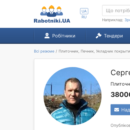
UA
RU
Наприклад:
Зр
Робітники
Тендери
Всі резюме
Плиточник, Печник, Укладчик покрыти
Серг
Плиточн
3800
Над
Опубліков