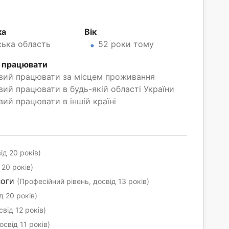
ка
Вік
ська область
52 роки тому
 працювати
вий працювати за місцем проживання
вий працювати в будь-якій області України
вий працювати в іншій країні
ід 20 років)
 20 років)
логи
(Професійний рівень, досвід 13 років)
д 20 років)
свід 12 років)
освід 11 років)