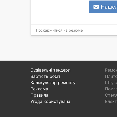
Надіс
Поскаржитися на резюме
Будівельні тендери
Ремон
Вартість робіт
Плито
Калькулятор ремонту
Штука
Реклама
Покл
Правила
Стел
Угода користувача
Елект