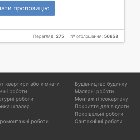
лати пропозицію
Перегляд:
275
№ оголошення:
56858
т квартири або кімнати
Будівництво будинку
чні роботи
Малярні роботи
турні роботи
Монтаж гіпсокартону
ейка шпалер
Покриття для підлоги
я
Покрівельні роботи
ромонтажні роботи
Сантехнічні роботи