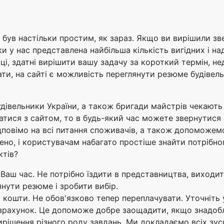
е був настільки простим, як зараз. Якщо ви вирішили з
ки у нас представлена найбільша кількість вигідних і н
вці, здатні вирішити вашу задачу за короткий термін, н
ти, на сайті є можливість переглянути резюме будівель
удівельники України, а також бригади майстрів чекають
атися з сайтом, то в будь-який час можете звернутися 
дповімо на всі питання споживачів, а також допоможемо
ено, і користувачам набагато простіше знайти потрібно
ктів?
Ваш час. Не потрібно їздити в представництва, виходит
нути резюме і зробити вибір.
ошти. Не обов'язково тепер переплачувати. Уточніть у 
зрахунок. Це допоможе добре заощадити, якщо знадобл
рішення різного роду завдань. Ми докладаємо всіх зус