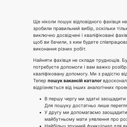
Ще ніколи пошук відповідного фахівця н
зробили правильний вибір, оскільки тіль
виключно досвідчені і кваліфіковані фахі
щоб ви бачили, з ким будете співпрацюва
виконання різних робіт.
Найняти фахівця не складе труднощів. Б
потребуєте допомоги і вам важко розібр
кваліфіковану допомогу. Ми з радістю ві
Тепер
пошук вакансій каталог
вдосконал
відрізняється від інших аналогічних прое
В першу чергу ми здатні заощадити 
Для пошуку достатньо лише перегля
У другу ми допомагаємо заощадити к
майбутньому мати уявлення про ро
Найбільш зручний функціонал для ви