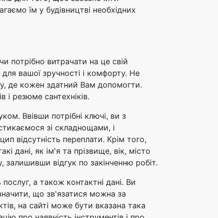
агаємо їм у будівництві необхідних
чи потрібно витрачати на це свій
для вашої зручності і комфорту. Не
ку, де кожен здатний Вам допомогти.
в і резюме сантехніків.
ом. Ввівши потрібні ключі, ви з
 стикаємося зі складнощами, і
ип відсутність переплати. Крім того,
 дані, як ім'я та прізвище, вік, місто
, залишивши відгук по закінченню робіт.
послуг, а також контактні дані. Ви
значити, що зв'язатися можна за
тів, на сайті може бути вказана така
цію про наявність інструментів і про