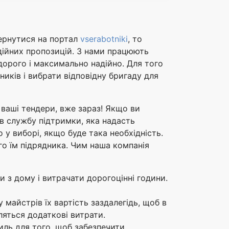
вернутися на портал
vserabotniki
, то
адійних пропозицій. З нами працюють
едорого і максимально надійно. Для того
ників і вибрати відповідну бригаду для
 ваші тендери, вже зараз! Якщо ви
в службу підтримки, яка надасть
 у виборі, якщо буде така необхідність.
го їм підрядника. Чим наша компанія
и з дому і витрачати дорогоцінні години.
майстрів їх вартість заздалегідь, щоб в
яться додаткові витрати.
иль для того, щоб забезпечити