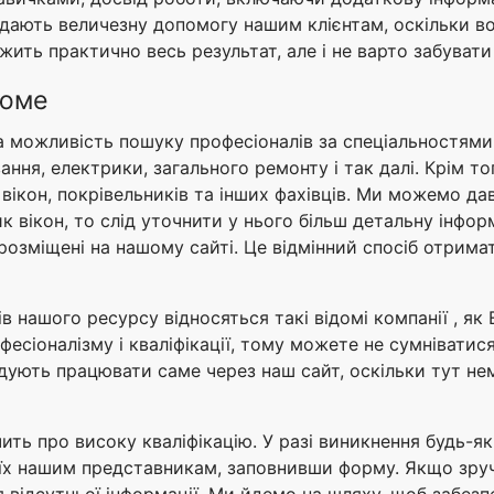
 надають величезну допомогу нашим клієнтам, оскільки в
лежить практично весь результат, але і не варто забуват
зюме
нна можливість пошуку професіоналів за спеціальностями
вання, електрики, загального ремонту і так далі. Крім т
 вікон, покрівельників та інших фахівців. Ми можемо дав
 вікон, то слід уточнити у нього більш детальну інфор
е розміщені на нашому сайті. Це відмінний спосіб отрим
в нашого ресурсу відносяться такі відомі компанії , як 
есіоналізму і кваліфікації, тому можете не сумніватися
ують працювати саме через наш сайт, оскільки тут нем
ить про високу кваліфікацію. У разі виникнення будь-як
їх нашим представникам, заповнивши форму. Якщо зруч