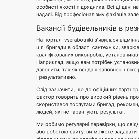
особисті якості підрядника. Всі ці дані
надалі. Від професіоналізму фахівців за
Вакансії будівельників в ре
На порталі vserabotniki з'явилася відмі
цілі бригади в області сантехніки, зварю
кваліфікованих виконробів, установників
Наприклад, якщо вам потрібен установник
дзвонити, так як всі дані заповнені і вж
і результативно.
Слід зазначити, що до офіційних партнері
фактор говорить про високий рівень проф
скористався послугами бригад, рекоменд
людей, які не гарантують результат.
Ми робимо регулярні перевірки, що свідч
або роботою сайту, ви можете задавати 