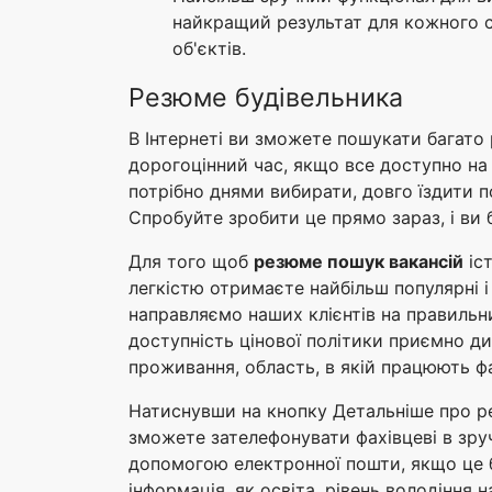
найкращий результат для кожного сп
об'єктів.
Резюме будівельника
В Інтернеті ви зможете пошукати багато 
дорогоцінний час, якщо все доступно на 
потрібно днями вибирати, довго їздити 
Спробуйте зробити це прямо зараз, і ви 
Для того щоб
резюме пошук вакансій
іст
легкістю отримаєте найбільш популярні і
направляємо наших клієнтів на правильни
доступність цінової політики приємно див
проживання, область, в якій працюють фа
Натиснувши на кнопку Детальніше про рез
зможете зателефонувати фахівцеві в зруч
допомогою електронної пошти, якщо це б
інформація, як освіта, рівень володіння