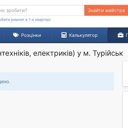
Знайти майстра
обити ремонт в 1-к квартирі
Розцінки
Калькулятор
ехніків, електриків) у м. Турійськ
дено.