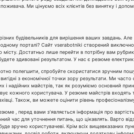
оживача. Ми цінуємо всіх клієнтів без винятку і допом
різних будівельників для вирішення ваших завдань. Але 
одному порталі? Сайт vserabotniki створений виключно 
по місту. Достатньо лише перейти в потрібну вам рубри
будете здивовані результатом. У нас є резюме електрикі
отно полегшити, спробуйте скористатися зручним пошук
 вигідні з економічної точки зору результати. Ми часто
х і надійних майстрів, так як розуміємо основний принц
ує кожного користувача. У резюме майстрів входять такі
хівці. Також, ви можете оцінити рівень професіоналізму
юме , перед вами з'являється інформація про вартість 
ний час для уточнення питань, що цікавлять. Варто від
уде зручно користувачеві. Крім всіх вищевказаних пунк
 навичками, досвід роботи, включаючи додаткову інформа