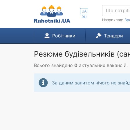
UA
RU
Наприклад:
Зр
Робітники
Тендери
Резюме будівельників (сант
Всього знайдено
0
актуальних вакансій.
За даним запитом нічого не знай