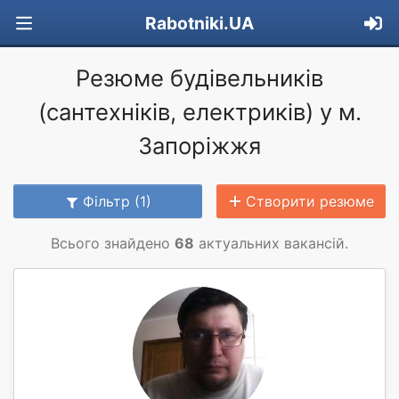
Rabotniki.UA
Резюме будівельників
(сантехніків, електриків) у м.
Запоріжжя
Фільтр (1)
Створити резюме
Всього знайдено
68
актуальних вакансій.