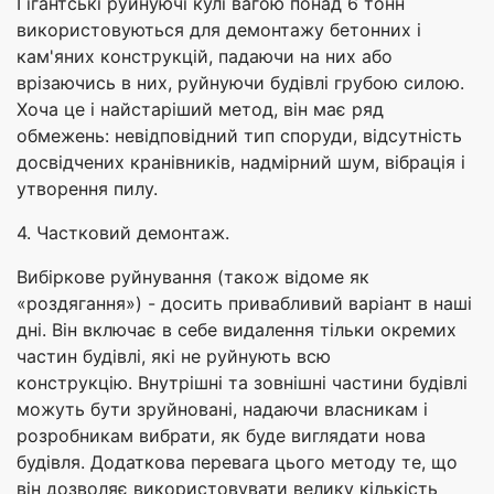
Гігантські руйнуючі кулі вагою понад 6 тонн
використовуються для демонтажу бетонних і
кам'яних конструкцій, падаючи на них або
врізаючись в них, руйнуючи будівлі грубою силою.
Хоча це і найстаріший метод, він має ряд
обмежень: невідповідний тип споруди, відсутність
досвідчених кранівників, надмірний шум, вібрація і
утворення пилу.
4. Частковий демонтаж.
Вибіркове руйнування (також відоме як
«роздягання») - досить привабливий варіант в наші
дні. Він включає в себе видалення тільки окремих
частин будівлі, які не руйнують всю
конструкцію. Внутрішні та зовнішні частини будівлі
можуть бути зруйновані, надаючи власникам і
розробникам вибрати, як буде виглядати нова
будівля. Додаткова перевага цього методу те, що
він дозволяє використовувати велику кількість