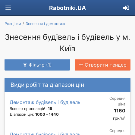
Rabotniki.UA
Розцінки
Знесення і демонтаж
Знесення будівель і будівель у м.
Київ
Фільтр (1)
Створити тендер
Види робіт та діапазон цін
Середня
Демонтаж будівель і будівель
ціна
Всього пропозицій:
19
1160
Діапазон цін:
1000 - 1440
грн/м²
Середня
Демонтаж будівель і будівель