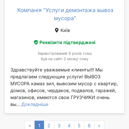
Компанія "Услуги демонтажа вывоз
мусора"
Київ
Реквізити підтверджені
Зареєстрований 9 років тому
Був на сайті 2 місяці тому
Здравствуйте уважаемые клиенты!!! Мы
предлагаем следующие услуги! ВЫВОЗ
МУСОРА камаз зил, вывозим мусор с квартир,
домов, офисов, чердаков, подвалов, гаражей,
магазинов, имеются свои ГРУЗЧИКИ очень
вы...
Докладніше
Previous
Next
«
1
2
3
4
5
6
»