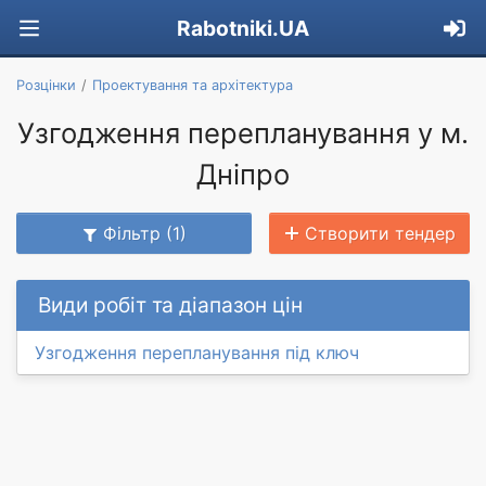
Rabotniki.UA
Розцінки
Проектування та архітектура
Узгодження перепланування у м.
Дніпро
Фільтр (1)
Створити тендер
Види робіт та діапазон цін
Узгодження перепланування під ключ