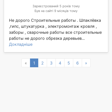
Зареєстрований 5 років тому
Був на сайті 9 місяців тому
Не дорого Строительные работы . Шпаклёвка
,гипс, штукатурка , электромонтаж кровля ,
заборы , сварочные работы все строительные
работы не дорого обрезка деревьев...
Докладніше
Previous
Next
«
1
2
3
4
5
6
»