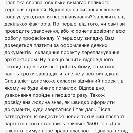
клопітка справа, оскільки вимагає великого
терпіння і грошей. Відповідь на питання «скільки
коштує узгодження перепланування?"залежить від
декількох факторів. По-перше, від того, чи самі ви
проводите узаконення, або ж хочете довірити всю
роботу професіоналу. У першому випадку Вам
доведеться платити за оформлення деяких
документів і складання проекту перепланування
архітектором. Ну а якщо знайти відповідного
фахівця і довірити всю роботу йому, то можна
навіть трохи заощадити, але не у всіх випадках.
Спеціаліст допоможе скласти відмінний проект, в
якому не буде ніяких помилок. Відповідно,
узаконення пройде з першого разу. Також
досвідчена людина знає, як швидко оформити
документи, куди звертатися і так далі. Після
затвердження видається новий технічний паспорт,
вартість якого становить близько 1500 грн. Далі
клієнт отримує нове право власності. Ціна за це-від