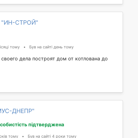
 "ИН-СТРОЙ"
ісяці тому
•
Був на сайті день тому
своего дела построят дом от котлована до
МУС-ДНЕПР"
собистість підтверджена
оків тому
•
Був на сайті 4 роки тому