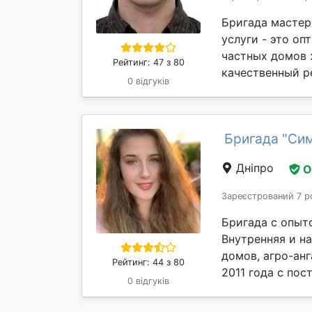
Бригада мастер
услуги - это о
частных домов
Рейтинг: 47 з 80
качественный ре
0 відгуків
Бригада "Си
Дніпро
О
Зареєстрований 7 р
Бригада с опыт
Внутренняя и н
домов, агро-анг
Рейтинг: 44 з 80
2011 года с пос
0 відгуків