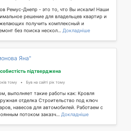
ов Ремус-Днепр - это то, что Вы искали! Наши
птимальное решение для владельцев квартир и
 желающих получить комплексный и
монт без поиска нескол...
Докладніше
монова Яна"
собистість підтверджена
оків тому
•
Був на сайті рік тому
ом, выполняет такие работы как: Кровля
аружная отделка Строительство под ключ
аров, навесов для автомобилей. Работаем с
тоянным потоком заказч...
Докладніше