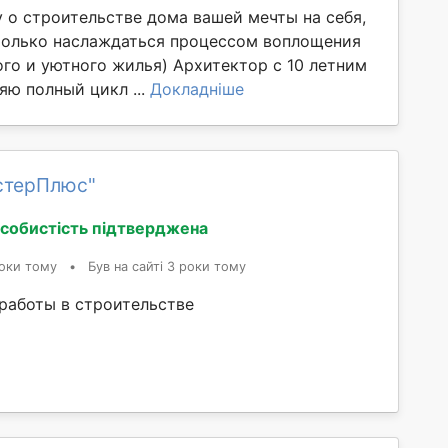
у о строительстве дома вашей мечты на себя,
только наслаждаться процессом воплощения
ого и уютного жилья) Архитектор с 10 летним
яю полный цикл ...
Докладніше
стерПлюс"
собистість підтверджена
оки тому
•
Був на сайті 3 роки тому
 работы в строительстве