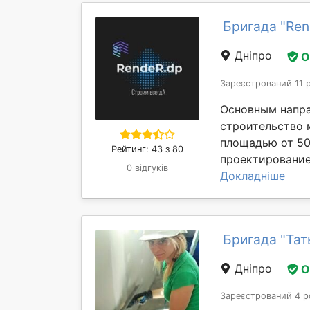
Бригада "Ren
Дніпро
О
Зареєстрований 11 
Основным напра
строительство 
площадью от 50
Рейтинг: 43 з 80
проектирование,
0 відгуків
Докладніше
Бригада "Тат
Дніпро
О
Зареєстрований 4 р