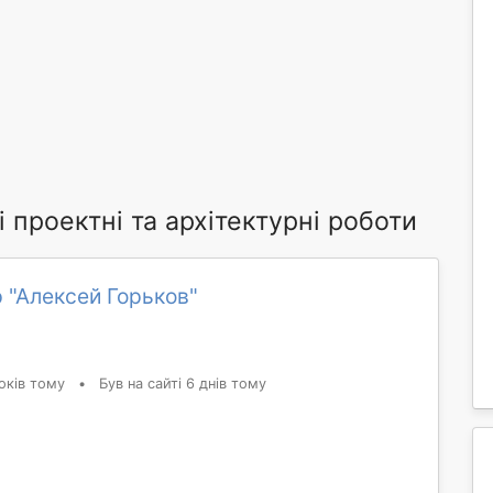
 проектні та архітектурні роботи
 "Алексей Горьков"
оків тому
•
Був на сайті 6 днів тому