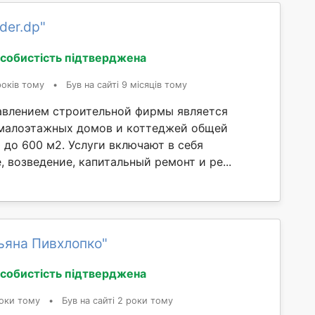
der.dp"
собистість підтверджена
років тому
•
Був на сайті 9 місяців тому
влением строительной фирмы является
малоэтажных домов и коттеджей общей
 до 600 м2. Услуги включают в себя
 возведение, капитальный ремонт и ре...
ьяна Пивхлопко"
собистість підтверджена
оки тому
•
Був на сайті 2 роки тому