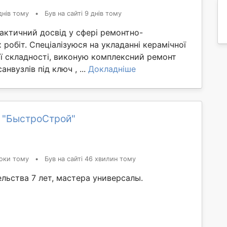
днів тому
•
Був на сайті 9 днів тому
актичний досвід у сфері ремонтно-
робіт. Спеціалізуюся на укладанні керамічної
ої складності, виконую комплексний ремонт
анвузлів під ключ , ...
Докладніше
 "БыстроСтрой"
оки тому
•
Був на сайті 46 хвилин тому
льства 7 лет, мастера универсалы.