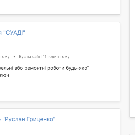
я "СУАДІ"
 тому
•
Був на сайті 11 годин тому
ельні або ремонтні роботи будь-якої
ключ
 "Руслан Гриценко"