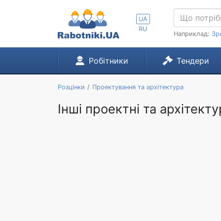
UA
RU
Наприклад:
Зр
Робітники
Тендери
Розцінки
Проектування та архітектура
Інші проектні та архітекту