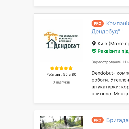
Компані
PRO
Дендобуд""
Київ
(Може пр
Реквізити пі
Зареєстрований 11 м
Dendobut- компа
Рейтинг: 55 з 80
роботи. Утеплен
0 відгуків
штукатурки: ко
плиткою. Монтаж
Бригада
PRO