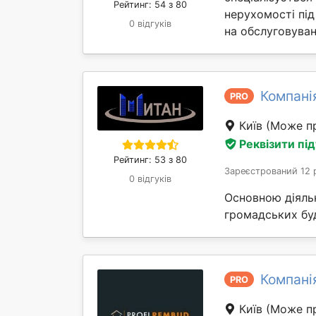
Рейтинг: 54 з 80
нерухомості під
0 відгуків
на обслуговуван
Компані
PRO
Київ
(Може пр
Реквізити пі
Рейтинг: 53 з 80
Зареєстрований 12 
0 відгуків
Основною діяльн
громадських буд
Компані
PRO
Київ
(Може пр