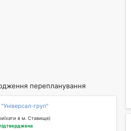
годження перепланування
 "Універсал-груп"
иїхати в м. Ставище)
 підтверджена