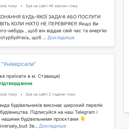
оків тому
•
Був на сайті 46 хвилин тому
ИКОНАННЯ БУДЬ-ЯКОЇ ЗАДАЧІ АБО ПОСЛУГИ
ІТЬ КОЛИ НІХТО НЕ ПЕРЕВІРЯЄ!!! Якщо Ви
го-небудь , щоб він віддав свій час та енергію
потурбуйтесь, щоб ...
Докладніше
 "Універсали"
е приїхати в м. Ставище)
 підтверджена
оків тому
•
Був на сайті 2 години тому
анда будівельників виконає широкий перелік
 будівництва. Підписуйся на наш Telegram і
ма нашими будівельними проєктами 👇
iversaly_bud Зв...
Докладніше