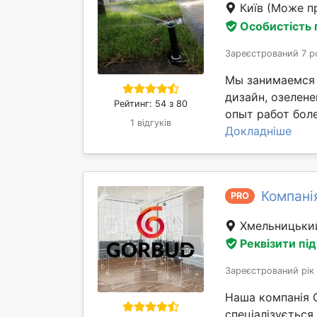
Київ
(Може пр
Особистість
Зареєстрований 7 р
Мы занимаемся 
дизайн, озелене
Рейтинг: 54 з 80
опыт работ боле
1 відгуків
Докладніше
Компані
PRO
Хмельницьк
Реквізити пі
Зареєстрований рік
Наша компанія 
спеціалізується