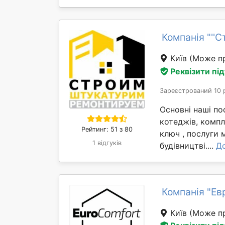
Компанія "''
Київ
(Може пр
Реквізити пі
Зареєстрований 10 
Основні наші по
котеджів, компл
Рейтинг: 51 з 80
ключ , послуги 
1 відгуків
будівництві....
Д
Компанія "Ев
Київ
(Може пр