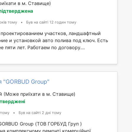
иїхати в м. Ставище)
 підтверджена
оків тому
•
Був на сайті 12 годин тому
проектированием участков, ландшафтный
ние и установкой авто полива под ключ. Есть
е пяти лет. Работаем по договору....
я "GORBUD Group"
ий
(Може приїхати в м. Ставище)
дтверджені
 тому
•
Був на сайті 2 дні тому
GORBUD Group (ТОВ ГОРБУД Груп )
 на комплексному ремонті комерційної