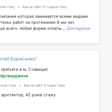
оків тому
•
Був на сайті 21 година тому
омпания которая занимается всеми видами
тельх работ на протяжении 8-ми лет.
е всего. любая форма оплаты....
Докладніше
ргей Борисенко"
приїхати в м. Ставище)
 підтверджена
років тому
•
Був на сайті 9 годин тому
архітектор, 42 років стажу