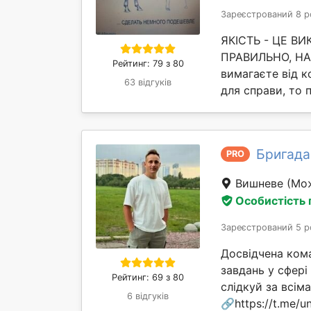
Зареєстрований 8 р
ЯКІСТЬ - ЦЕ В
ПРАВИЛЬНО, НАВ
Рейтинг: 79 з 80
вимагаєте від ко
63 відгуків
для справи, то 
Бригада
PRO
Вишневе
(Мож
Особистість
Зареєстрований 5 р
Досвідчена ком
завдань у сфері
Рейтинг: 69 з 80
слідкуй за всі
6 відгуків
🔗https://t.me/un