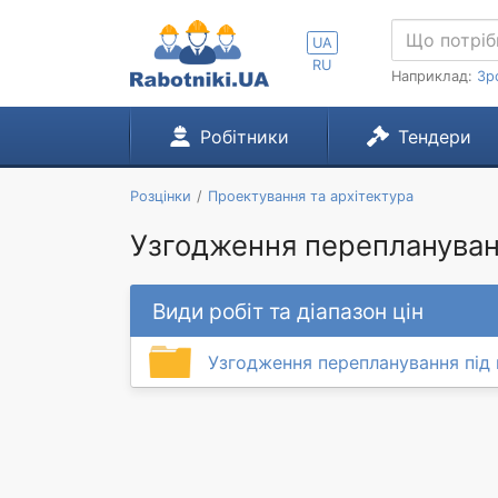
UA
RU
Наприклад:
Зр
Робітники
Тендери
Розцінки
Проектування та архітектура
Узгодження переплануван
Види робіт та діапазон цін
Узгодження перепланування під