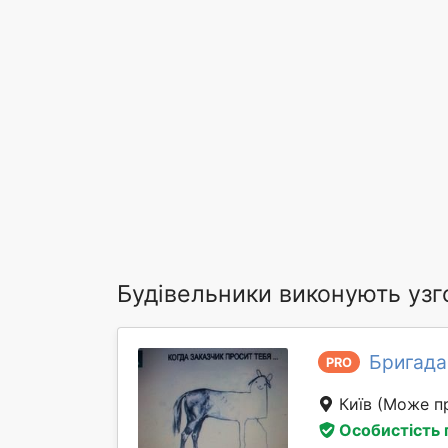
Будівельники виконують уз
Бригада
PRO
Київ
(Може пр
Особистість