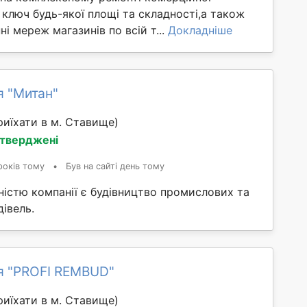
 ключ будь-якої площі та складності,а також
ні мереж магазинів по всій т...
Докладніше
я "Митан"
иїхати в м. Ставище)
дтверджені
років тому
•
Був на сайті день тому
істю компанії є будівництво промислових та
івель.
я "PROFI REMBUD"
иїхати в м. Ставище)