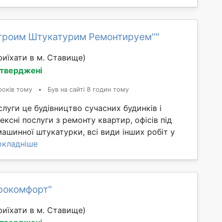
Строим Штукатурим Ремонтируем''"
иїхати в м. Ставище)
дтверджені
років тому
•
Був на сайті 8 годин тому
слуги це будівництво сучасних будинків і
ексні послуги з ремонту квартир, офісів під
машинної штукатурки, всі види інших робіт у
окладніше
рокомфорт"
иїхати в м. Ставище)