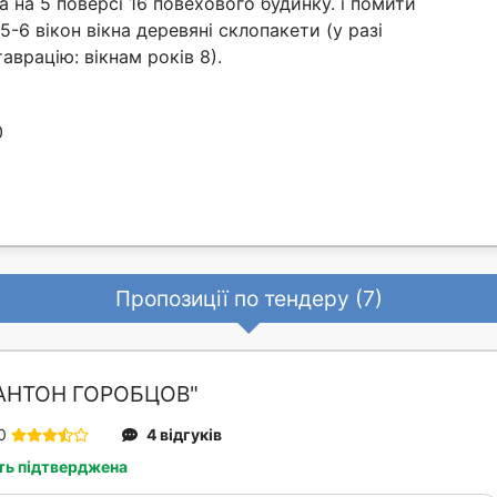
а на 5 поверсі 16 повехового будинку. і помити
і 5-6 вікон вікна деревяні склопакети (у разі
аврацію: вікнам років 8).
0
Пропозиції по тендеру (7)
АНТОН ГОРОБЦОВ"
0
4 відгуків
ть підтверджена