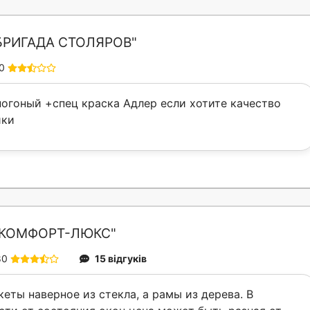
БРИГАДА СТОЛЯРОВ"
0
погоный +спец краска Адлер если хотите качество
ики
"КОМФОРТ-ЛЮКС"
80
15 відгуків
еты наверное из стекла, а рамы из дерева. В