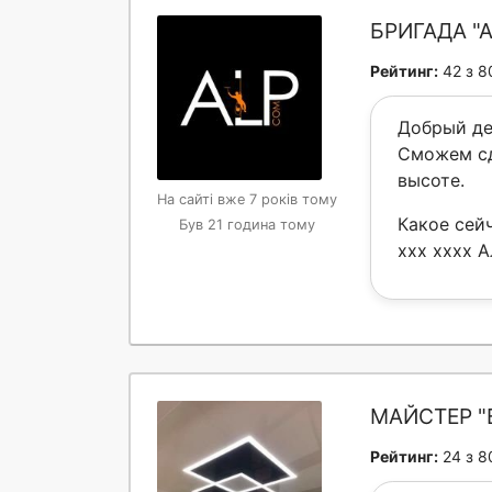
БРИГАДА "
Рейтинг:
42 з 8
Добрый де
Сможем сд
высоте.
На сайті вже 7 років тому
Какое сей
Був 21 година тому
xxx xxxx А
МАЙСТЕР "
Рейтинг:
24 з 8