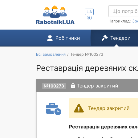
UA
RU
Наприклад:
Зр
Робітники
Тендери
Всі замовлення
Тендер №100273
Реставрація деревяних скл
Тендер закритий
№100273
Тендер закритий
Реставрація деревяних скло