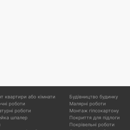
т квартири або кімнати
Будівництво будинку
чні роботи
Малярні роботи
турні роботи
Монтаж гіпсокартону
ейка шпалер
Покриття для підлоги
я
Покрівельні роботи