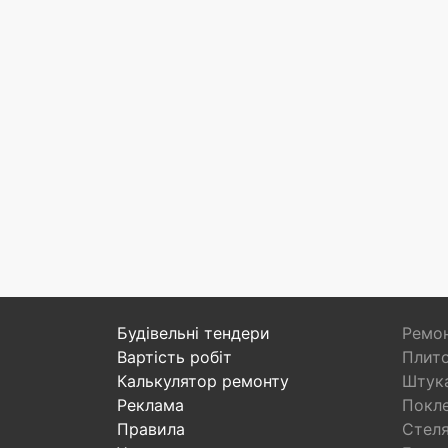
Будівельні тендери
Ремон
Вартість робіт
Плито
Калькулятор ремонту
Штука
Реклама
Покл
Правила
Стел