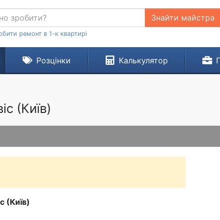
Знайти майстра
обити ремонт в 1-к квартирі
Розцінки
Калькулятор
с (Київ)
с (Київ)