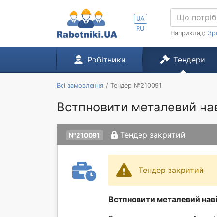
UA
RU
Наприклад:
Зр
Робітники
Тендери
Всі замовлення
Тендер №210091
Встпновити металевий наві
Тендер закритий
№210091
Тендер закритий
Встпновити металевий наві