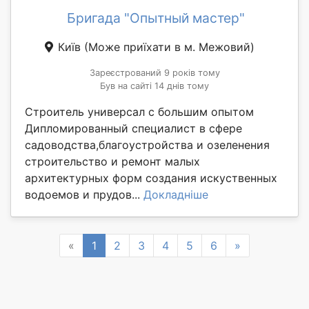
Бригада "Опытный мастер"
Київ
(Може приїхати в м. Межовий)
Зареєстрований 9 років тому
Був на сайті 14 днів тому
Строитель универсал с большим опытом
Дипломированный специалист в сфере
садоводства,благоустройства и озеленения
строительство и ремонт малых
архитектурных форм создания искуственных
водоемов и прудов...
Докладніше
Previous
Next
«
1
2
3
4
5
6
»