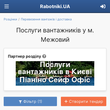
Rabotniki.UA
Розцінки
Перевезення вантажів і доставка
Послуги вантажників у м.
Межовий
Партнер розділу
Фільтр (1)
Створити тендер