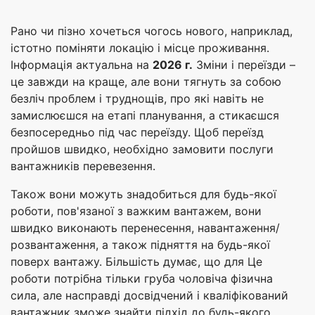
Рано чи пізно хочеться чогось нового, наприклад,
істотно поміняти локацію і місце проживання.
Інформація актуальна на
2026 г.
Зміни і переїзди –
це завжди на краще, але вони тягнуть за собою
безліч проблем і труднощів, про які навіть не
замислюєшся на етапі планування, а стикаєшся
безпосередньо під час переїзду. Щоб переїзд
пройшов швидко, необхідно замовити послуги
вантажників перевезення.
Також вони можуть знадобиться для будь-якої
роботи, пов'язаної з важким вантажем, вони
швидко виконають перенесення, навантаження/
розвантаження, а також підняття на будь-якої
поверх вантажу. Більшість думає, що для Це
роботи потрібна тільки груба чоловіча фізична
сила, але насправді досвідчений і кваліфікований
вантажник зможе знайти підхід до будь-якого