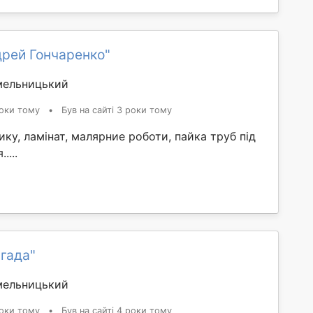
дрей Гончаренко"
мельницький
оки тому
•
Був на сайті 3 роки тому
ику, ламінат, малярние роботи, пайка труб під
....
гада"
мельницький
оки тому
•
Був на сайті 4 роки тому