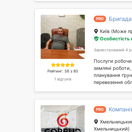
Бригада
PRO
Київ
(Може пр
Особистість
Зареєстрований 4 р
Послуги робочи
земляні роботи,
Рейтинг: 56 з 80
планування ґрун
1 відгуків
перевезення об
Компані
PRO
Хмельницьк
Хмельницький)