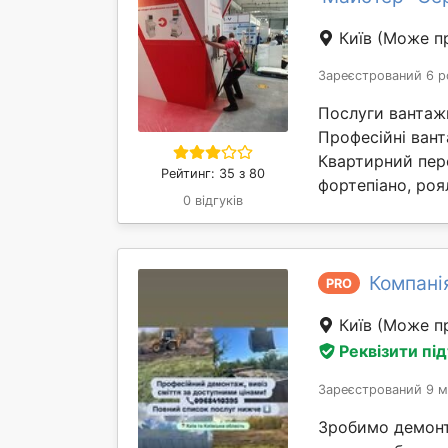
Київ
(Може пр
Зареєстрований 6 р
Послуги вантажн
Професійні вант
Квартирний пере
Рейтинг: 35 з 80
фортепіано, роя
0 відгуків
Компані
PRO
Київ
(Може пр
Реквізити пі
Зареєстрований 9 м
Зробимо демонта