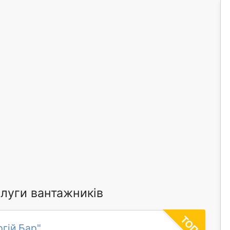
луги вантажників
гій Бар"