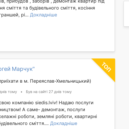
ів, прибудов , заборів , демонтаж квартир під
ня сміття та будівельного сміття, косіння
раншей, рі...
Докладніше
ргей Марчук"
риїхати в м. Переяслав-Хмельницький)
днів тому
•
Був на сайті 27 днів тому
вою компанію siedis.lviv! Надаю послуги
івництвом! А саме- демонтаж, послуги
келажні роботи, земляні роботи, квартирні
будівельного сміття....
Докладніше