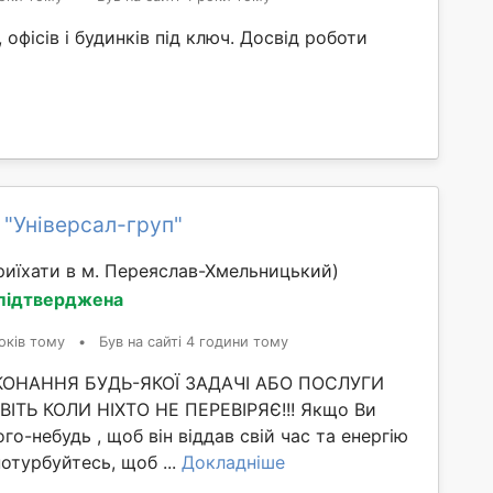
 офісів і будинків під ключ. Досвід роботи
 "Універсал-груп"
иїхати в м. Переяслав-Хмельницький)
 підтверджена
оків тому
•
Був на сайті 4 години тому
ИКОНАННЯ БУДЬ-ЯКОЇ ЗАДАЧІ АБО ПОСЛУГИ
ІТЬ КОЛИ НІХТО НЕ ПЕРЕВІРЯЄ!!! Якщо Ви
го-небудь , щоб він віддав свій час та енергію
потурбуйтесь, щоб ...
Докладніше