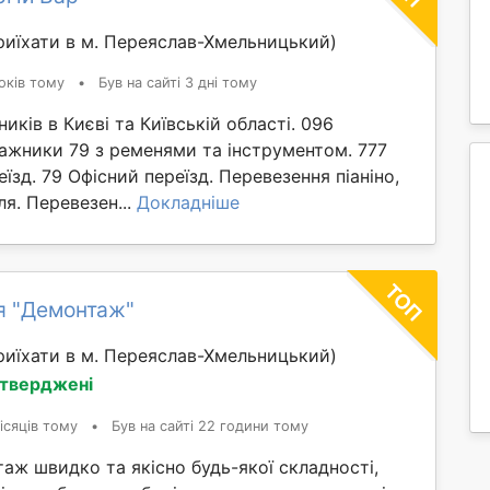
иїхати в м. Переяслав-Хмельницький)
оків тому
•
Був на сайті 3 дні тому
иків в Києві та Київській області. 096
ажники 79 з ременями та інструментом. 777
їзд. 79 Офісний переїзд. Перевезення піаніно,
ля. Перевезен...
Докладніше
я "Демонтаж"
иїхати в м. Переяслав-Хмельницький)
дтверджені
ісяців тому
•
Був на сайті 22 години тому
ж швидко та якісно будь-якої складності,