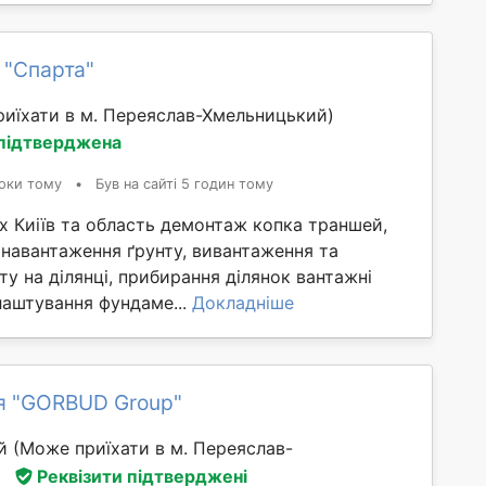
 "Спарта"
иїхати в м. Переяслав-Хмельницький)
 підтверджена
оки тому
•
Був на сайті 5 годин тому
х Киіїв та область демонтаж копка траншей,
 навантаження ґрунту, вивантаження та
ту на ділянці, прибирання ділянок вантажні
лаштування фундаме...
Докладніше
я "GORBUD Group"
ий
(Може приїхати в м. Переяслав-
Реквізити підтверджені