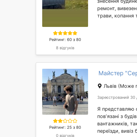
знесення будинк
ремонт, вивезен
трави, копання т
Рейтинг: 60 з 80
8 відгуків
Майстер "Се
Львів
(Може п
Зареєстрований 30 
Я представляю с
повʼязані з буд
вантажників, та
Рейтинг: 25 з 80
переїзди, вивіз 
0 відгуків