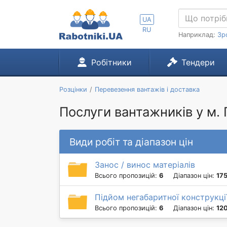
UA
RU
Наприклад:
Зр
Робітники
Тендери
Розцінки
Перевезення вантажів і доставка
Послуги вантажників у м
Види робіт та діапазон цін
Занос / винос матеріалів
Всього пропозицій:
6
Діапазон цін:
175
Підйом негабаритної конструкці
Всього пропозицій:
6
Діапазон цін:
120