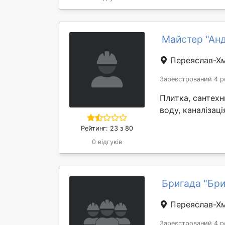
Майстер "Ан
Переяслав-Х
Зареєстрований 4 р
Плитка, сантехн
воду, каналізація.
Рейтинг: 23 з 80
0 відгуків
Бригада "Бри
Переяслав-Х
Зареєстрований 4 р