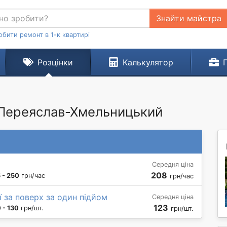
Знайти майстра
обити ремонт в 1-к квартирі
Розцінки
Калькулятор
. Переяслав-Хмельницький
Середня ціна
208
 - 250
грн/час
грн/час
ї за поверх за один підйом
Середня ціна
123
 - 130
грн/шт.
грн/шт.