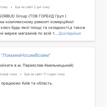
 тому
•
Був на сайті 2 дні тому
GORBUD Group (ТОВ ГОРБУД Груп )
 на комплексному ремонті комерційної
 ключ будь-якої площі та складності,а також
ні мереж магазинів по всій т...
Докладніше
 "ЛомаемНосимВозим"
иїхати в м. Переяслав-Хмельницький)
ісяців тому
•
Був на сайті 17 годин тому
, працюємо Київ та область.