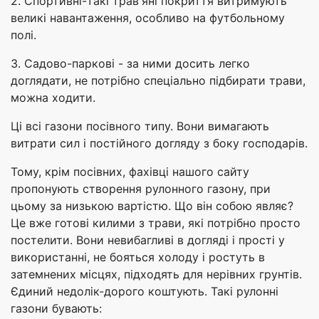
2. Спортивні-такі трав'яні покриття витримують
великі навантаження, особливо на футбольному
полі.
3. Садово-паркові - за ними досить легко
доглядати, не потрібно спеціально підбирати трави,
можна ходити.
Ці всі газони посівного типу. Вони вимагають
витрати сил і постійного догляду з боку господарів.
Тому, крім посівних, фахівці нашого сайту
пропонують створення рулонного газону, при
цьому за низькою вартістю. Що він собою являє?
Це вже готові килими з трави, які потрібно просто
постелити. Вони невибагливі в догляді і прості у
використанні, не бояться холоду і ростуть в
затемнених місцях, підходять для нерівних грунтів.
Єдиний недолік-дорого коштують. Такі рулонні
газони бувають: