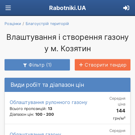
Rabotniki.UA
Розцінки
Благоустрій територій
Влаштування і створення газону
у м. Козятин
Фільтр (1)
Створити тендер
Види робіт та діапазон цін
Середня
Облаштування рулонного газону
ціна
Всього пропозицій:
13
144
Діапазон цін:
100 - 200
грн/м²
Середня
Облаштування газону