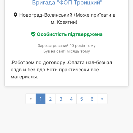
Бригада "ФОП Троицкий"
Новоград-Волинський
(Може приїхати в
м. Козятин)
Особистість підтверджена
Зареєстрований 10 років тому
Був на сайті місяць тому
.Работаем по договору .Оплата нал-безнал
спдв и без пдв Есть практически все
материалы.
Previous
Next
«
1
2
3
4
5
6
»