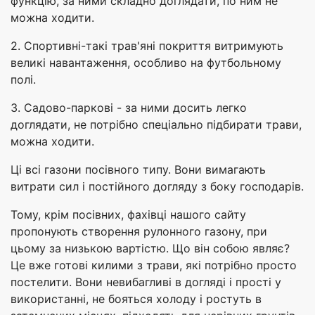
функцію, за ними складно доглядати, по ним не
можна ходити.
2. Спортивні-такі трав'яні покриття витримують
великі навантаження, особливо на футбольному
полі.
3. Садово-паркові - за ними досить легко
доглядати, не потрібно спеціально підбирати трави,
можна ходити.
Ці всі газони посівного типу. Вони вимагають
витрати сил і постійного догляду з боку господарів.
Тому, крім посівних, фахівці нашого сайту
пропонують створення рулонного газону, при
цьому за низькою вартістю. Що він собою являє?
Це вже готові килими з трави, які потрібно просто
постелити. Вони невибагливі в догляді і прості у
використанні, не бояться холоду і ростуть в