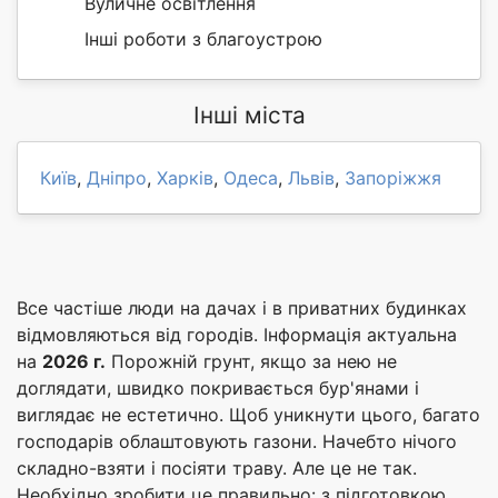
Вуличне освітлення
Інші роботи з благоустрою
Інші міста
Київ
,
Дніпро
,
Харків
,
Одеса
,
Львів
,
Запоріжжя
Все частіше люди на дачах і в приватних будинках
відмовляються від городів. Інформація актуальна
на
2026 г.
Порожній грунт, якщо за нею не
доглядати, швидко покривається бур'янами і
виглядає не естетично. Щоб уникнути цього, багато
господарів облаштовують газони. Начебто нічого
складно-взяти і посіяти траву. Але це не так.
Необхідно зробити це правильно: з підготовкою