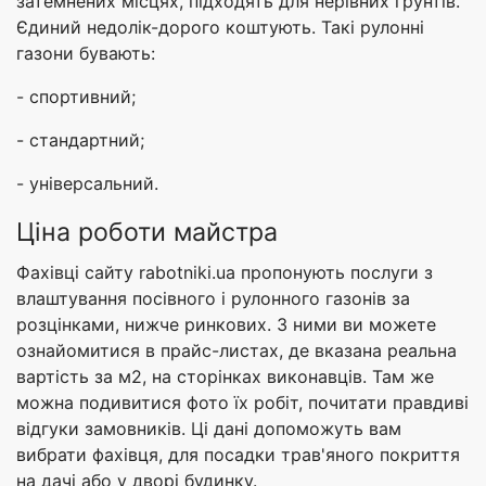
затемнених місцях, підходять для нерівних грунтів.
Єдиний недолік-дорого коштують. Такі рулонні
газони бувають:
- спортивний;
- стандартний;
- універсальний.
Ціна роботи майстра
Фахівці сайту rabotniki.ua пропонують послуги з
влаштування посівного і рулонного газонів за
розцінками, нижче ринкових. З ними ви можете
ознайомитися в прайс-листах, де вказана реальна
вартість за м2, на сторінках виконавців. Там же
можна подивитися фото їх робіт, почитати правдиві
відгуки замовників. Ці дані допоможуть вам
вибрати фахівця, для посадки трав'яного покриття
на дачі або у дворі будинку.