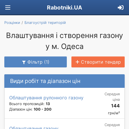
Rabotniki.UA
Розцінки
Благоустрій територій
Влаштування і створення газону
у м. Одеса
Фільтр (1)
Створити тендер
Види робіт та діапазон цін
Середня
Облаштування рулонного газону
ціна
Всього пропозицій:
13
144
Діапазон цін:
100 - 200
грн/м²
Середня
Облаштування газону