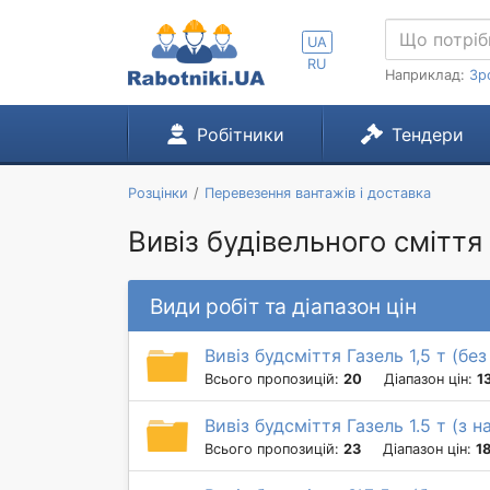
UA
RU
Наприклад:
Зр
Робітники
Тендери
Розцінки
Перевезення вантажів і доставка
Вивіз будівельного сміття 
Види робіт та діапазон цін
Вивіз будсміття Газель 1,5 т (бе
Всього пропозицій:
20
Діапазон цін:
1
Вивіз будсміття Газель 1.5 т (з 
Всього пропозицій:
23
Діапазон цін:
1