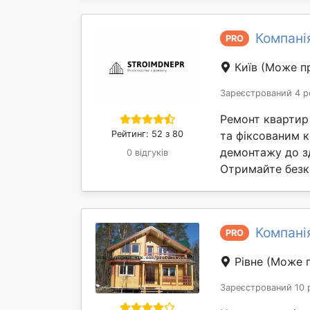
Компані
PRO
Київ
(Може пр
Зареєстрований 4 р
Ремонт квартир і
Рейтинг: 52 з 80
та фіксованим к
демонтажу до зд
0 відгуків
Отримайте безк
Компані
PRO
Рівне
(Може п
Зареєстрований 10 