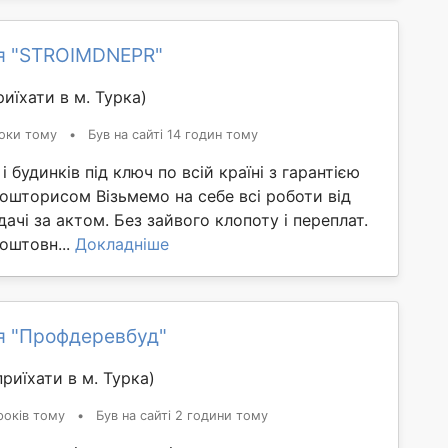
я "STROIMDNEPR"
иїхати в м. Турка)
оки тому
•
Був на сайті 14 годин тому
 будинків під ключ по всій країні з гарантією
ошторисом Візьмемо на себе всі роботи від
ачі за актом. Без зайвого клопоту і переплат.
оштовн...
Докладніше
я "Профдеревбуд"
риїхати в м. Турка)
років тому
•
Був на сайті 2 години тому