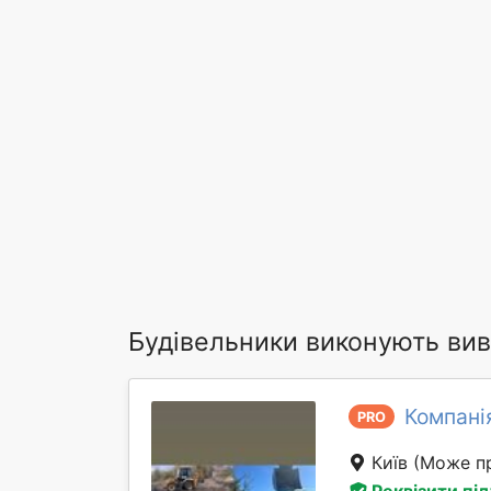
Будівельники виконують виві
Компані
PRO
Київ
(Може пр
Реквізити пі