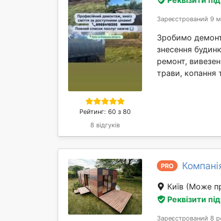
Зареєстрований 9 м
Зробимо демонта
знесення будинк
ремонт, вивезен
трави, копання т
Рейтинг: 60 з 80
8 відгуків
Компані
PRO
Київ
(Може пр
Реквізити пі
Зареєстрований 8 р