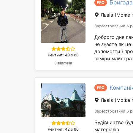
Бригада
PRO
Львів
(Може п
Зареєстрований 5 р
Доброго дня пан
не знаєте як це
допомогти і про
Рейтинг: 43 з 80
заміри майстра 
0 відгуків
Компані
PRO
Львів
(Може п
Зареєстрований 6 р
Будівництво бу
матеріалів
Рейтинг: 42 з 80