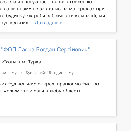
має власні потужності по виготовленню
еріалів і тому не заробляє на матеріалах при
го будинку, як робить більшість компаній, ми
купівельних ...
Докладніше
 "ФОП Ласка Богдан Сергійович"
иїхати в м. Турка)
оки тому
•
Був на сайті 5 годин тому
них будівельних сферах, працюємо бистро і
ні можемо приїхати в любу область.