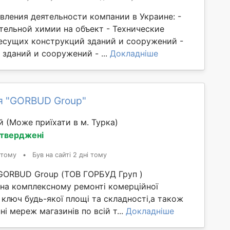
вления деятельности компании в Украине: -
тельной химии на объект - Технические
есущих конструкций зданий и сооружений -
зданий и сооружений - ...
Докладніше
я "GORBUD Group"
ий
(Може приїхати в м. Турка)
дтверджені
 тому
•
Був на сайті 2 дні тому
GORBUD Group (ТОВ ГОРБУД Груп )
 на комплексному ремонті комерційної
 ключ будь-якої площі та складності,а також
ні мереж магазинів по всій т...
Докладніше