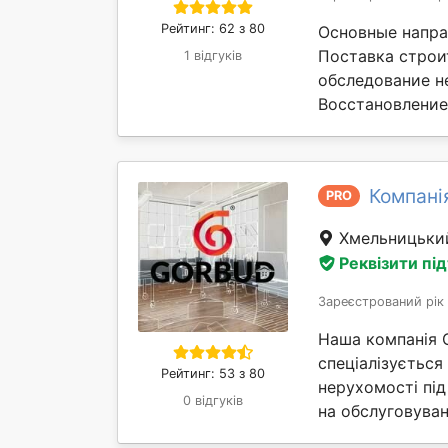
Рейтинг: 62 з 80
Основные напра
Поставка строи
1 відгуків
обследование н
Восстановление 
Компані
PRO
Хмельницьк
Реквізити пі
Зареєстрований рік
Наша компанія 
спеціалізується
Рейтинг: 53 з 80
нерухомості під
0 відгуків
на обслуговуван