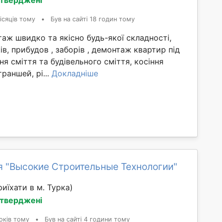
ісяців тому
•
Був на сайті 18 годин тому
ж швидко та якісно будь-якої складності,
ів, прибудов , заборів , демонтаж квартир під
ня сміття та будівельного сміття, косіння
раншей, рі...
Докладніше
я "Высокие Строительные Технологии"
иїхати в м. Турка)
дтверджені
оків тому
•
Був на сайті 4 години тому