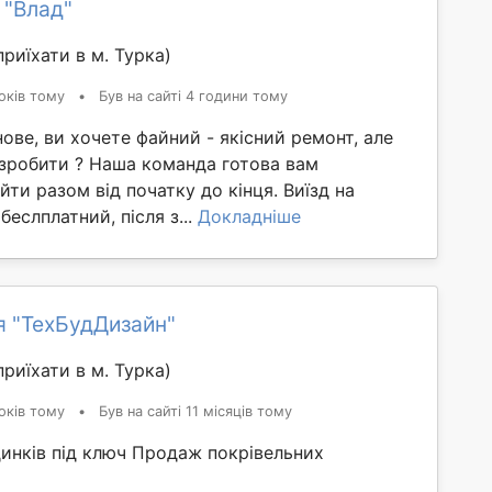
 "Влад"
риїхати в м. Турка)
оків тому
•
Був на сайті 4 години тому
ове, ви хочете файний - якісний ремонт, але
 зробити ? Наша команда готова вам
йти разом від початку до кінця. Виїзд на
беслплатний, після з...
Докладніше
я "ТехБудДизайн"
риїхати в м. Турка)
оків тому
•
Був на сайті 11 місяців тому
динків під ключ Продаж покрівельних