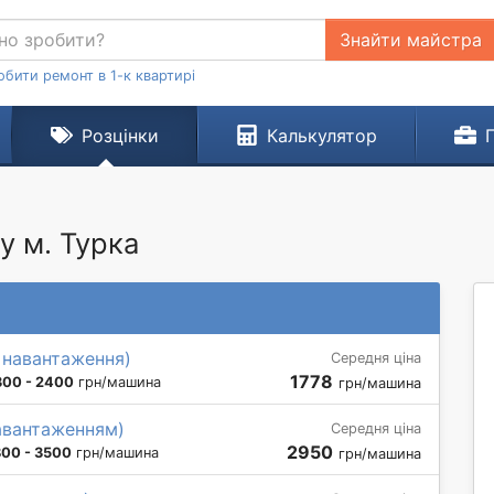
Знайти майстра
обити ремонт в 1-к квартирі
Розцінки
Калькулятор
у м. Турка
з навантаження)
Середня ціна
1778
300 - 2400
грн/машина
грн/машина
навантаженням)
Середня ціна
2950
800 - 3500
грн/машина
грн/машина