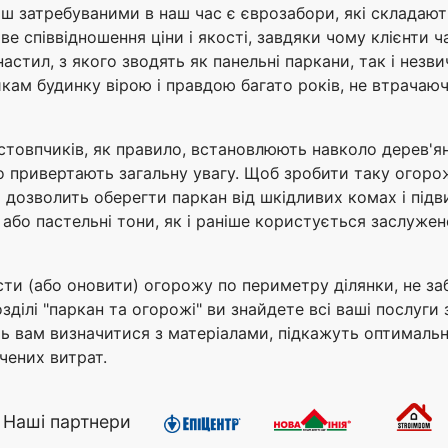
ьш затребуваними в наш час є єврозабори, які складают
ве співвідношення ціни і якості, завдяки чому клієнти 
стил, з якого зводять як панельні паркани, так і незв
икам будинку вірою і правдою багато років, не втрачаю
 стовпчиків, як правило, встановлюють навколо дерев'я
о привертають загальну увагу. Щоб зробити таку огоро
дозволить оберегти паркан від шкідливих комах і підви
або пастельні тони, як і раніше користується заслужен
сти (або оновити) огорожу по периметру ділянки, не з
розділі "паркан та огорожі" ви знайдете всі ваші послуги
ь вам визначитися з матеріалами, підкажуть оптимальн
чених витрат.
Наші партнери