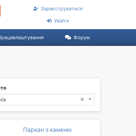
Зареєструватися
Увійти
Працевлаштування
Форум
сто
×
иїв
Паркан з каменю