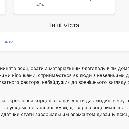
434
Інші міста
оріжжя
рийнято асоціювати з матеріальним благополуччям домо
ними кілочками, сприймаються як люди з невеликими д
ватного сектора, небайдужих до зовнішнього вигляду с
ля окреслення кордонів: їх наявність дає людині відчут
то сусідські собаки або кури, дітвора з водяними піст
н здатний стати завершальним елементом дизайну всієї 