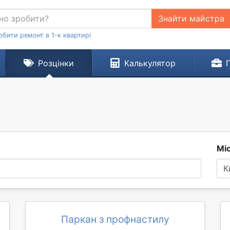
Знайти майстра
обити ремонт в 1-к квартирі
Розцінки
Калькулятор
Мі
К
Паркан з профнастилу