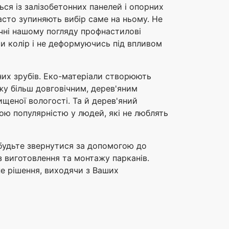
ься із залізобетонних панелей і опорних
часто зупиняють вибір саме на ньому. Не
ичні нашому погляду профнастилові
чи колір і не деформуючись під впливом
них зрубів. Еко-матеріали створюють
жу більш довговічним, дерев'яним
щеної вологості. Та й дерев'яний
ою популярністю у людей, які не люблять
абудьте звернутися за допомогою до
 з виготовлення та монтажу парканів.
е рішення, виходячи з Ваших