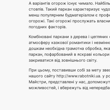
А варіантів огорож існує чимало. Найбіл
стовпів. Такий паркан характеризує чудо
менш популярним будматеріалом є профна
огорожі. Такі огорожі прослужать власн
погодних факторів.
Комбіновані паркани з дерева і цегляних
атмосферу казкової романтики і незмінн
дошкам необхідна грамотна обробка, яка 
паркан, пофарбований в яскраві кольори 
закриватися від зовнішнього світу.
При цьому, поставивши собі за мету зве
нашого сайту http://www.rabotniki.ua. у 
Майстри, представлені у нас, допоможут
можливостей, і вбережуть від непередба