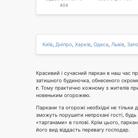
404
Київ
,
Дніпро
,
Харків
,
Одеса
,
Львів
,
Зап
Красивий і сучасний паркан в наш час п
затишного будиночка, обнесеного скром
г.
Тому практично кожному з жителів при
новеньким огорожею.
Паркани та огорожі необхідні не тільки д
зможуть порушити непрохані гості, будь 
«тарганами» в голові. Крім цього, парка
його вид віддасть перевагу господар.