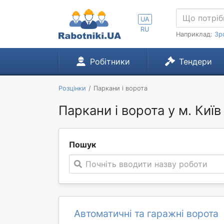
UA
RU
Наприклад:
Зр
Робітники
Тендери
Розцінки
Паркани і ворота
Паркани і ворота у м. Київ
Пошук
Почніть вводити назву роботи
Автоматичні та гаражні ворота