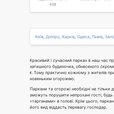
438
Київ
,
Дніпро
,
Харків
,
Одеса
,
Львів
,
Зап
Красивий і сучасний паркан в наш час п
затишного будиночка, обнесеного скром
г.
Тому практично кожному з жителів при
новеньким огорожею.
Паркани та огорожі необхідні не тільки д
зможуть порушити непрохані гості, будь 
«тарганами» в голові. Крім цього, парка
його вид віддасть перевагу господар.