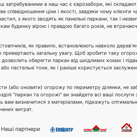
ьш затребуваними в наш час є єврозабори, які складают
ве співвідношення ціни і якості, завдяки чому клієнти 
стил, з якого зводять як панельні паркани, так і незв
икам будинку вірою і правдою багато років, не втрачаю
 стовпчиків, як правило, встановлюють навколо дерев'я
о привертають загальну увагу. Щоб зробити таку огоро
дозволить оберегти паркан від шкідливих комах і підви
або пастельні тони, як і раніше користується заслужен
сти (або оновити) огорожу по периметру ділянки, не з
розділі "паркан та огорожі" ви знайдете всі ваші послуги
ь вам визначитися з матеріалами, підкажуть оптимальн
чених витрат.
Наші партнери