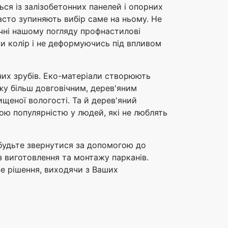
ься із залізобетонних панелей і опорних
часто зупиняють вибір саме на ньому. Не
ичні нашому погляду профнастилові
чи колір і не деформуючись під впливом
них зрубів. Еко-матеріали створюють
жу більш довговічним, дерев'яним
щеної вологості. Та й дерев'яний
ою популярністю у людей, які не люблять
абудьте звернутися за допомогою до
 з виготовлення та монтажу парканів.
е рішення, виходячи з Ваших