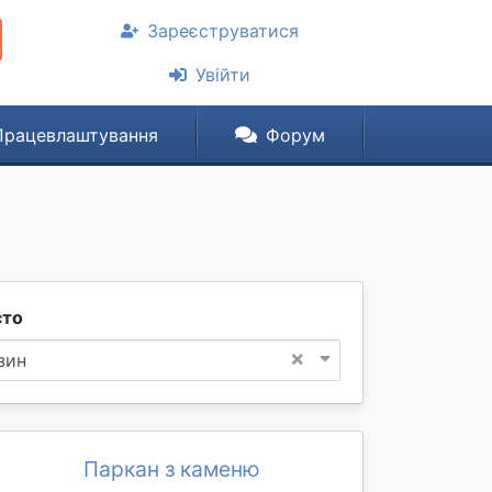
Зареєструватися
Увійти
Працевлаштування
Форум
сто
×
зин
Паркан з каменю