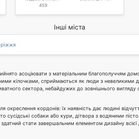
459
Інші міста
оріжжя
рийнято асоціювати з матеріальним благополуччям домо
ними кілочками, сприймаються як люди з невеликими д
ватного сектора, небайдужих до зовнішнього вигляду с
ля окреслення кордонів: їх наявність дає людині відчут
то сусідські собаки або кури, дітвора з водяними піст
н здатний стати завершальним елементом дизайну всієї 