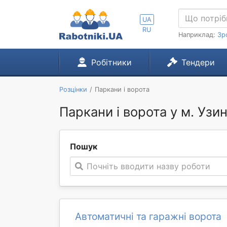
UA
RU
Наприклад:
Зр
Робітники
Тендери
Розцінки
Паркани і ворота
Паркани і ворота у м. Узи
Пошук
Почніть вводити назву роботи
Автоматичні та гаражні ворота