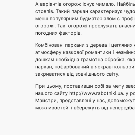
А варіантів огорож існує чимало. Найбіл
стовпів. Такий паркан характеризує чудо
менш популярним будматеріалом є профна
огорожі. Такі огорожі прослужать власн
погодних факторів.
Комбіновані паркани з дерева і цегляних
атмосферу казкової романтики і незмінн
дошкам необхідна грамотна обробка, яка 
паркан, пофарбований в яскраві кольори 
закриватися від зовнішнього світу.
При цьому, поставивши собі за мету зве
нашого сайту http://www.rabotniki.ua. у 
Майстри, представлені у нас, допоможут
можливостей, і вбережуть від непередба