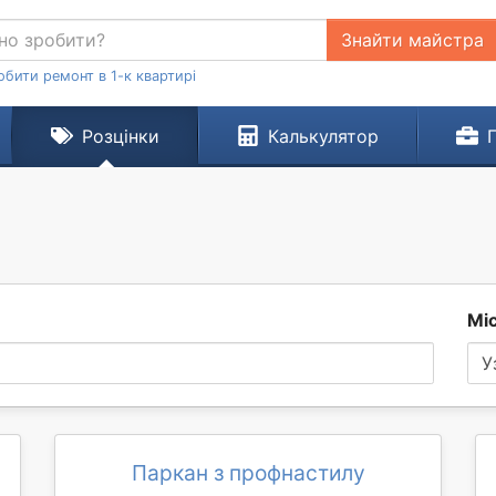
Знайти майстра
обити ремонт в 1-к квартирі
Розцінки
Калькулятор
н
Мі
У
Паркан з профнастилу