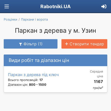
Rabotniki.UA
Розцінки
Паркани і ворота
Паркан з дерева у м. Узин
Фільтр (1)
Створити тендер
Види робіт та діапазон цін
Середня
Паркан з дерева під ключ
ціна
Всього пропозицій:
17
1167
Діапазон цін:
800 - 1500
грн/м²