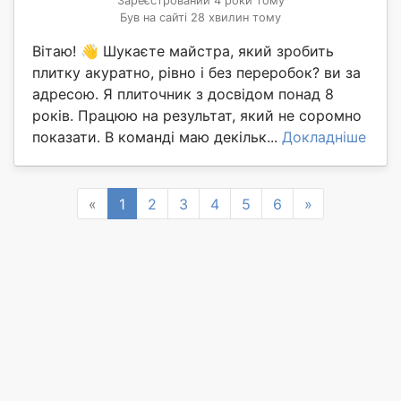
Зареєстрований 4 роки тому
Був на сайті 28 хвилин тому
Вітаю! 👋 Шукаєте майстра, який зробить
плитку акуратно, рівно і без переробок? ви за
адресою. Я плиточник з досвідом понад 8
років. Працюю на результат, який не соромно
показати. В команді маю декільк...
Докладніше
Previous
Next
«
1
2
3
4
5
6
»