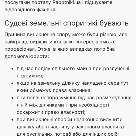
послугами порталу Rabotniki.ua і підшукайте
відповідного фахівця.
Судові земельні спори: які бувають
Причина виникнення спору може бути різною, але
найкраще вирішити конфлікт інтересів зможе
професіонал. Отже, в яких випадках потрібна
допомога юриста:
під час поділу спільного майна при розлученні
подружжя;
якщо на земельну ділянку накладено сервітут,
який обмежує права власника;
при появі непорозуміння під час розмежування
ліній між ділянками і при необхідності
оскаржити право власності;
при виникненні спроби незаконно вилучити
ділянку або її частину у законного власника
для суспільних потреб або для інших осіб;