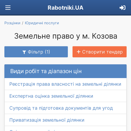
Rabotniki.UA
Розцінки
Юридичні послуги
Земельне право у м. Козова
Фільтр (1)
Створити тендер
Види робіт та діапазон цін
Реєстрація права власності на земельні ділянки
Експертна оцінка земельної ділянки
Супровід та підготовка документів для угод
Приватизація земельної ділянки