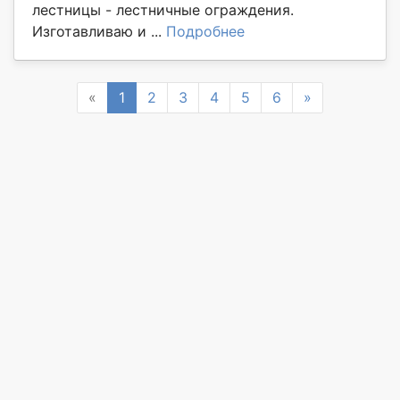
лестницы - лестничные ограждения.
Изготавливаю и ...
Подробнее
Previous
Next
«
1
2
3
4
5
6
»