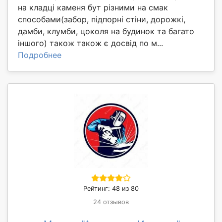
на кладці каменя бут різними на смак
способами(забор, підпорні стіни, дорожкі,
дамби, клумби, цоколя на будинок та багато
іншого) також також є досвід по м...
Подробнее
Рейтинг: 48 из 80
24 отзывов