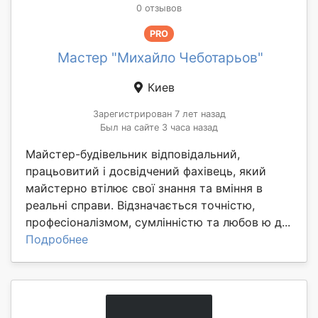
0 отзывов
PRO
Мастер "Михайло Чеботарьов"
Киев
Зарегистрирован 7 лет назад
Был на сайте 3 часа назад
Майстер-будівельник відповідальний,
працьовитий і досвідчений фахівець, який
майстерно втілює свої знання та вміння в
реальні справи. Відзначається точністю,
професіоналізмом, сумлінністю та любов ю д...
Подробнее