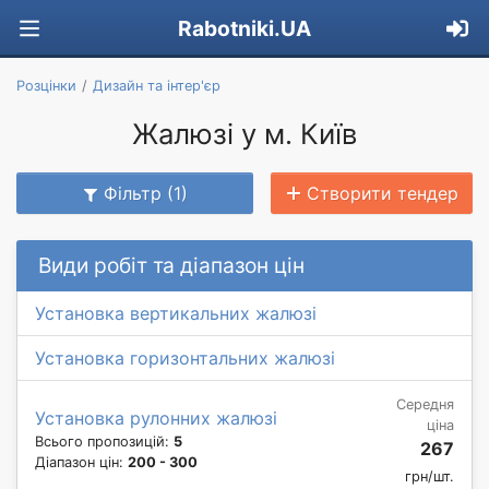
Rabotniki.UA
Розцінки
Дизайн та інтер'єр
Жалюзі у м. Київ
Фільтр (1)
Створити тендер
Види робіт та діапазон цін
Установка вертикальних жалюзі
Установка горизонтальних жалюзі
Середня
Установка рулонних жалюзі
ціна
Всього пропозицій:
5
267
Діапазон цін:
200 - 300
грн/шт.