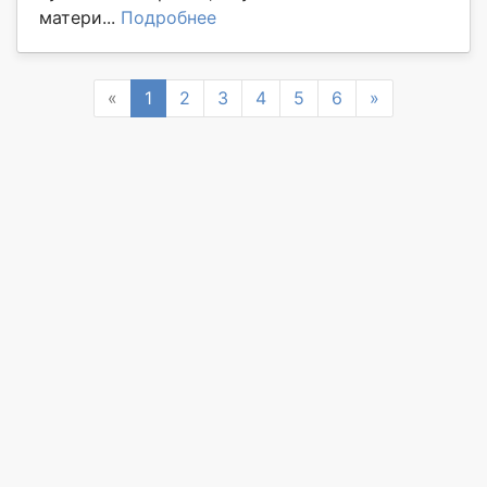
матери...
Подробнее
Previous
Next
«
1
2
3
4
5
6
»