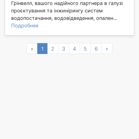
Грінвелл, вашого надійного партнера в галузі
проєктування та інжинірингу систем
водопостачання, водовідведення, опален...
Подробнее
Previous
Next
«
1
2
3
4
5
6
»