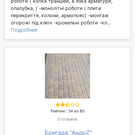
роботи ( копка траншей, в язка арматури,
опалубка, ) -монолітні роботи ( плити
перекриття, колони, армопояс) -монтаж
огорожі під ключ -кровельні роботи -кл...
Подробнее
Рейтинг: 34 из 80
0 отзывов
Бригада "АндрZ"