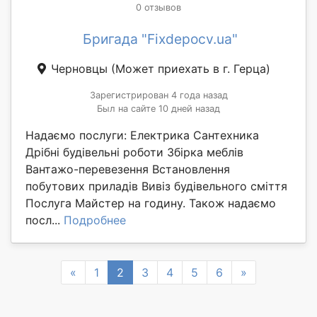
0 отзывов
Бригада "Fixdepocv.ua"
Черновцы
(Может приехать в г. Герца)
Зарегистрирован 4 года назад
Был на сайте 10 дней назад
Надаємо послуги: Електрика Сантехника
Дрібні будівельні роботи Збірка меблів
Вантажо-перевезення Встановлення
побутових приладів Вивіз будівельного сміття
Послуга Майстер на годину. Також надаємо
посл...
Подробнее
Previous
Next
«
1
2
3
4
5
6
»