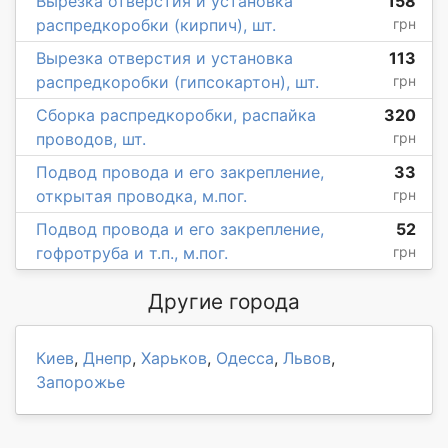
Вырезка отверстия и установка
158
распредкоробки (кирпич), шт.
грн
Вырезка отверстия и установка
113
распредкоробки (гипсокартон), шт.
грн
Сборка распредкоробки, распайка
320
проводов, шт.
грн
Подвод провода и его закрепление,
33
открытая проводка, м.пог.
грн
Подвод провода и его закрепление,
52
гофротруба и т.п., м.пог.
грн
Другие города
Киев
,
Днепр
,
Харьков
,
Одесса
,
Львов
,
Запорожье