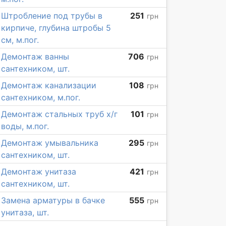
Штробление под трубы в
251
грн
кирпиче, глубина штробы 5
см, м.пог.
Демонтаж ванны
706
грн
сантехником, шт.
Демонтаж канализации
108
грн
сантехником, м.пог.
Демонтаж стальных труб х/г
101
грн
воды, м.пог.
Демонтаж умывальника
295
грн
сантехником, шт.
Демонтаж унитаза
421
грн
сантехником, шт.
Замена арматуры в бачке
555
грн
унитаза, шт.