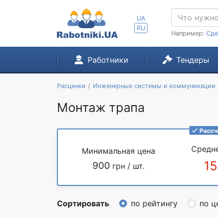
UA
RU
Например:
Сде
Работники
Тендеры
Расценки
Инженерные системы и коммуникации
Монтаж трапа
Рассч
Средн
Минимальная цена
15
900
грн / шт.
Сортировать
по рейтингу
по ц