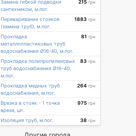
Замена гибкой подводки
215
грн
сантехником, м.пог.
Переваривание стояков
1883
грн
(замена труб), м.пог.
Прокладка
81
грн
металлопластиковых труб
водоснабжения Ø16-40, м.пог.
Прокладка полипропиленовых
83
грн
труб водоснабжения Ø16-40,
м.пог.
Прокладка медных труб
264
грн
водоснабжения, м.пог.
Врезка в стояк - 1 точка
975
грн
вреза, шт.
Изоляция труб, м.пог.
38
грн
Другие города