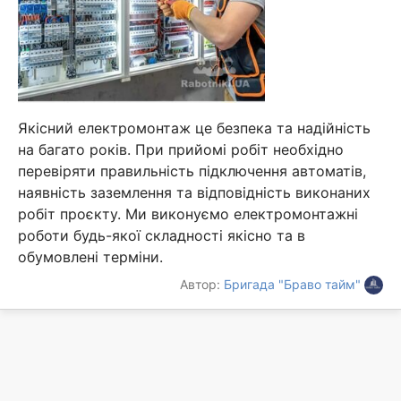
Якісний електромонтаж це безпека та надійність
на багато років. При прийомі робіт необхідно
перевіряти правильність підключення автоматів,
наявність заземлення та відповідність виконаних
робіт проєкту. Ми виконуємо електромонтажні
роботи будь-якої складності якісно та в
обумовлені терміни.
Автор:
Бригада "Браво тайм"