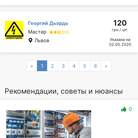
120
Георгий Дьэрдь
грн / шт.
Мастер
Львов
Указана на
02.05.2020
Previous
Next
«
1
2
3
4
5
6
»
Рекомендации, советы и нюансы
0