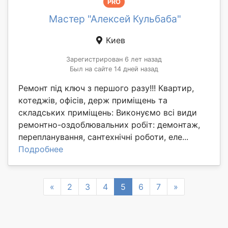
PRO
Мастер "Алексей Кульбаба"
Киев
Зарегистрирован 6 лет назад
Был на сайте 14 дней назад
Ремонт під ключ з першого разу!!! Квартир,
котеджів, офісів, держ приміщень та
складських приміщень: Виконуємо всі види
ремонтно-оздоблювальних робіт: демонтаж,
перепланування, сантехнічні роботи, еле...
Подробнее
Previous
Next
«
2
3
4
5
6
7
»