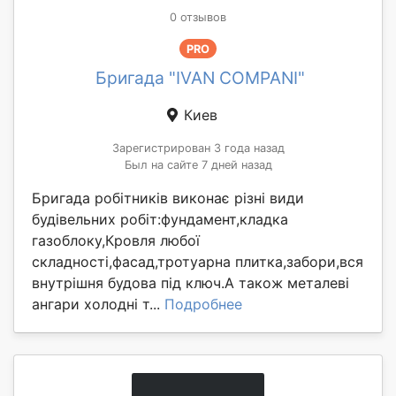
0 отзывов
PRO
Бригада "IVAN COMPANI"
Киев
Зарегистрирован 3 года назад
Был на сайте 7 дней назад
Бригада робітників виконає різні види
будівельних робіт:фундамент,кладка
газоблоку,Кровля любої
складності,фасад,тротуарна плитка,забори,вся
внутрішня будова під ключ.А також металеві
ангари холодні т...
Подробнее