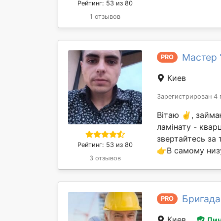
Рейтинг: 53 из 80
1 отзывов
Мастер 
PRO
Киев
Зарегистрирован 4 
Вітаю ✌️, займ
ламінату - квар
звертайтесь за 
Рейтинг: 53 из 80
👉В самому низу
3 отзывов
Бригада
PRO
Киев
Лич