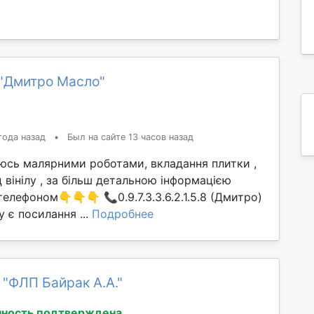
"Дмитро Масло"
года назад
•
Был на сайте 13 часов назад
аюсь малярними роботами, вкладання плитки ,
ц вінілу , за більш детальною інформацією
телефоном👇👇👇 📞0.9.7.3.3.6.2.1.5.8 (Дмитро)
 є посилання ...
Подробнее
 "ФЛП Байрак А.А."
ность подтверждена