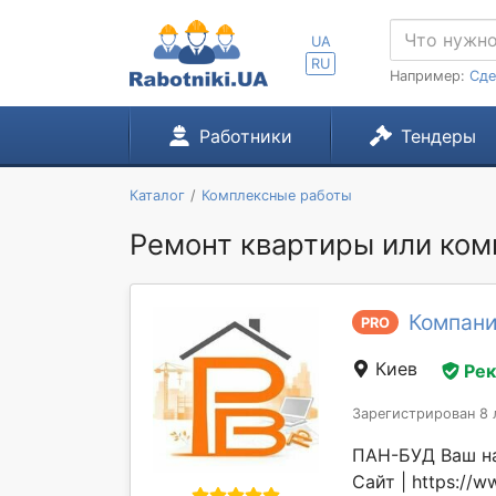
UA
RU
Например:
Сде
Работники
Тендеры
Каталог
Комплексные работы
Ремонт квартиры или комн
Компани
PRO
Киев
Ре
Зарегистрирован 8 
ПАН-БУД Ваш над
Сайт | https://w