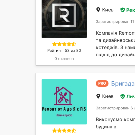
Киев
Ре
Зарегистрирован 11
Компанія Remont
та дизайнерськи
котеджів. З нам
Рейтинг: 53 из 80
підхід до дизайн
0 отзывов
Бригада
PRO
Киев
Лич
Зарегистрирован 6 
Виконуємо компл
будинків.