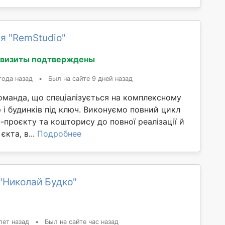
я "RemStudio"
квизиты подтверждены
года назад
•
Был на сайте 9 дней назад
оманда, що спеціалізується на комплексному
 і будинків під ключ. Виконуємо повний цикл
н-проєкту та кошторису до повної реалізації й
єкта, в...
Подробнее
"Николай Будко"
лет назад
•
Был на сайте час назад