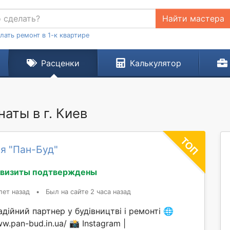
Найти мастера
лать ремонт в 1-к квартире
Расценки
Калькулятор
аты в г. Киев
я "Пан-Буд"
квизиты подтверждены
лет назад
•
Был на сайте 2 часа назад
ійний партнер у будівництві і ремонті 🌐
ww.pan-bud.in.ua/ 📸 Instagram |