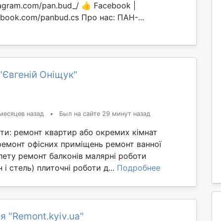
tagram.com/pan.bud_/ 👍 Facebook |
ebook.com/panbud.cs Про нас: ПАН-...
"Євгеній Оніщук"
месяцев назад
•
Был на сайте 29 минут назад
ти: ремонт квартир або окремих кімнат
ремонт офісних приміщень ремонт ванної
лету ремонт балконів малярні роботи
 і стель) плиточні роботи д...
Подробнее
я "Remont.kyiv.ua"