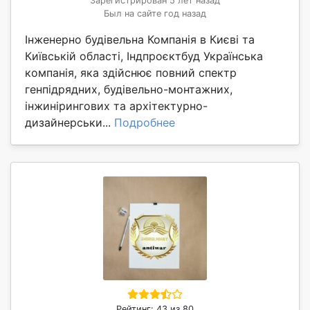
Зарегистрирован 5 лет назад
Был на сайте год назад
Інженерно будівельна Компанія в Києві та
Київській області, Індпроєктбуд Українська
компанія, яка здійснює повний спектр
генпідрядних, будівельно-монтажних,
інжинірингових та архітектурно-
дизайнерськи...
Подробнее
Рейтинг: 43 из 80