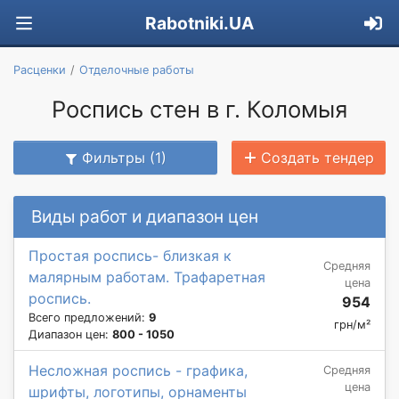
Rabotniki.UA
Расценки
Отделочные работы
Роспись стен в г. Коломыя
Фильтры (1)
Создать тендер
Виды работ и диапазон цен
Простая роспись- близкая к
Средняя
малярным работам. Трафаретная
цена
роспись.
954
Всего предложений:
9
грн/м²
Диапазон цен:
800 - 1050
Несложная роспись - графика,
Средняя
цена
шрифты, логотипы, орнаменты