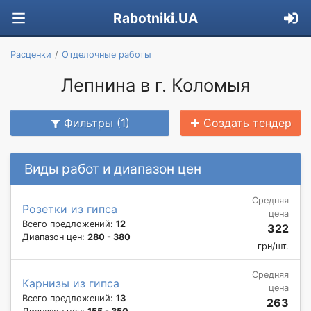
Rabotniki.UA
Расценки
Отделочные работы
Лепнина в г. Коломыя
Фильтры (1)
Создать тендер
Виды работ и диапазон цен
Средняя
Розетки из гипса
цена
Всего предложений:
12
322
Диапазон цен:
280 - 380
грн/шт.
Средняя
Карнизы из гипса
цена
Всего предложений:
13
263