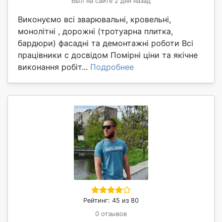
Был на сайте 2 дня назад
Виконуємо всі зварювальні, кровельні,
монолітні , дорожні (тротуарна плитка,
бардюри) фасадні та демонтажні роботи Всі
працівники с досвідом Помірні ціни та якічне
виконання робіт...
Подробнее
Рейтинг: 45 из 80
0 отзывов