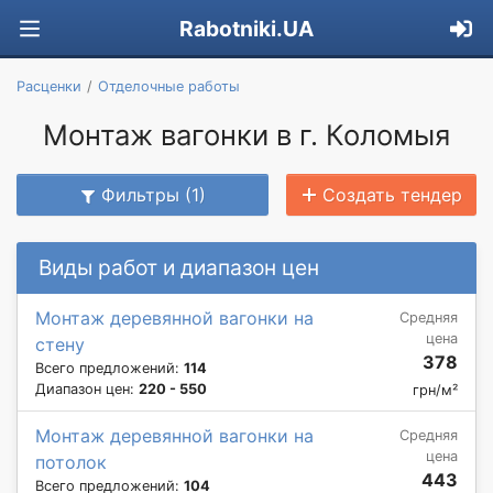
Rabotniki.UA
Расценки
Отделочные работы
Монтаж вагонки в г. Коломыя
Фильтры (1)
Создать тендер
Виды работ и диапазон цен
Монтаж деревянной вагонки на
Средняя
цена
стену
378
Всего предложений:
114
Диапазон цен:
220 - 550
грн/м²
Монтаж деревянной вагонки на
Средняя
цена
потолок
443
Всего предложений:
104