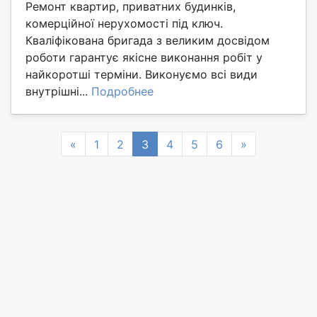
Ремонт квартир, приватних будинків,
комерційної нерухомості під ключ.
Кваліфікована бригада з великим досвідом
роботи гарантує якісне виконання робіт у
найкоротші терміни. Виконуємо всі види
внутрішні...
Подробнее
Previous
Next
«
1
2
3
4
5
6
»