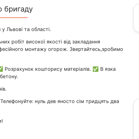
о бригаду
у Львові та області.
них робіт високої якості від закладання
офесійного монтажу огорож. Звертайтесь,зробимо
✅ Розрахунок кошторису матеріалів. ✅ В язка
бетону.
ів.
 Телефонуйте: нуль дев яносто сім тридцять два
и!