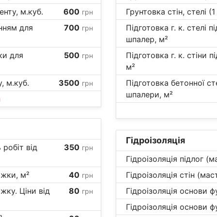
нту, м.куб.
600
Грунтовка стін, стелі (1
грн
нням для
700
Підготовка г. к. стелі 
грн
шпалер, м²
ки для
500
Підготовка г. к. стіни 
грн
м²
 м.куб.
3500
Підготовка бетонної ст
грн
шпалери, м²
и
Гідроізоляція
 робіт від
350
грн
Гідроізоляція підлог (
яжки, м²
40
Гідроізоляція стін (ма
грн
жку. Ціни від
80
Гідроізоляція основи 
грн
Гідроізоляція основи ф