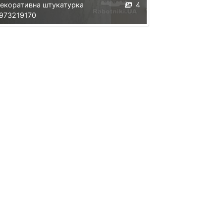
екоративна штукатурка
4
973219170