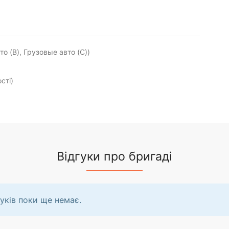
о (B), Грузовые авто (C))
сті)
Відгуки про бригаді
уків поки ще немає.