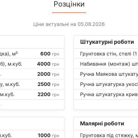
Розцінки
Ціни актуальні на 05.08.2026
Штукатурні роботи
ка), м²
600
Грунтовка стін, стелі (
грн
б), м.куб.
4000
Набивання (монтаж) шту
грн
.
2000
Ручна Маякова штукатур
грн
, м.куб.
2500
Ручна штукатурка укосів
грн
м.куб.
2200
Ручна штукатурка крив
грн
и
Малярні роботи
.куб.
1000
Грунтовка під стяжку, 
грн