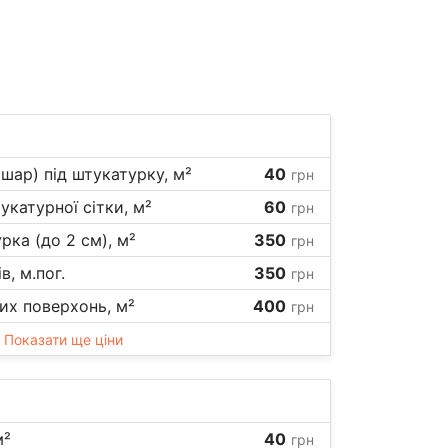
1 шар) під штукатурку, м²
40
грн
катурної сітки, м²
60
грн
ка (до 2 см), м²
350
грн
, м.пог.
350
грн
их поверхонь, м²
400
грн
Показати ще ціни
м²
40
грн