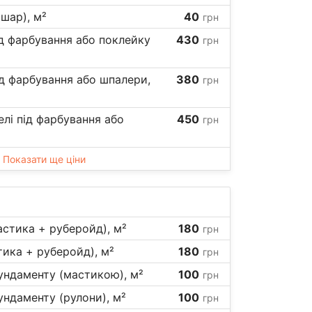
 шар), м²
40
грн
під фарбування або поклейку
430
грн
під фарбування або шпалери,
380
грн
елі під фарбування або
450
грн
Показати ще ціни
мастика + руберойд), м²
180
грн
стика + руберойд), м²
180
грн
фундаменту (мастикою), м²
100
грн
ундаменту (рулони), м²
100
грн