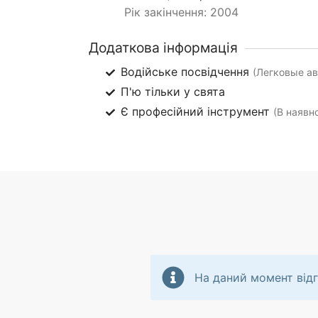
Рік закінчення: 2004
Додаткова інформація
Водійське посвідчення
(Легковые авт
П'ю тільки у свята
Є професійний інструмент
(В наявно
На даний момент відг