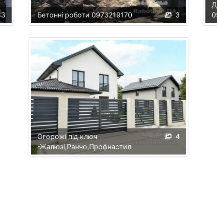
Д
83
Бетонні роботи 0973219170
3
0
Огорожі під ключ
4
-Жалюзі,Ранчо,Профнастил