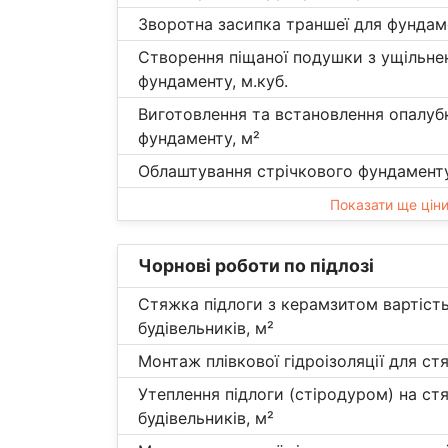
Зворотна засипка траншеї для фундаме
Створення піщаної подушки з ущільне
фундаменту, м.куб.
Виготовлення та встановлення опалуб
фундаменту, м²
Облаштування стрічкового фундаменту,
Показати ще цін
Чорнові роботи по підлозі
Стяжка підлоги з керамзитом вартість
будівельників, м²
Монтаж плівкової гідроізоляції для ст
Утеплення підлоги (стіродуром) на стя
будівельників, м²