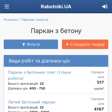
Rabotniki.UA
Розцінки
Паркани і ворота
Паркан з бетону
Фільтр
Створити тендер
Види робіт та діапазон цін
Паркан з бетонних плит (тільки
Середня
ціна
роботи)
517
Всього пропозицій:
22
Діапазон цін:
400 - 750
грн/м²
Середня
Литий бетонний паркан
ціна
Всього пропозицій:
22
4167