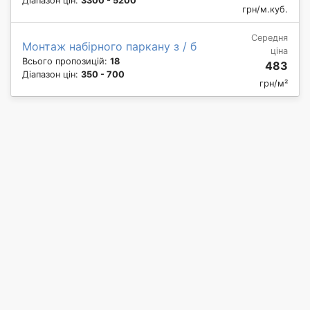
Діапазон цін:
3300 - 5200
грн/м.куб.
Середня
Монтаж набірного паркану з / б
ціна
Всього пропозицій:
18
483
Діапазон цін:
350 - 700
грн/м²