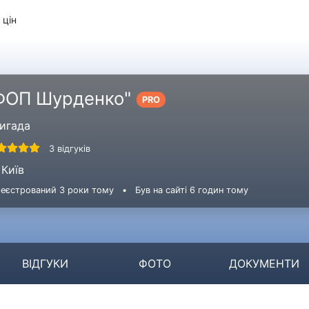
 цін
ФОП Шурденко"
PRO
игада
3 відгуків
Київ
еєстрований 3 роки тому
•
Був на сайті 6 годин тому
ВІДГУКИ
ФОТО
ДОКУМЕНТИ