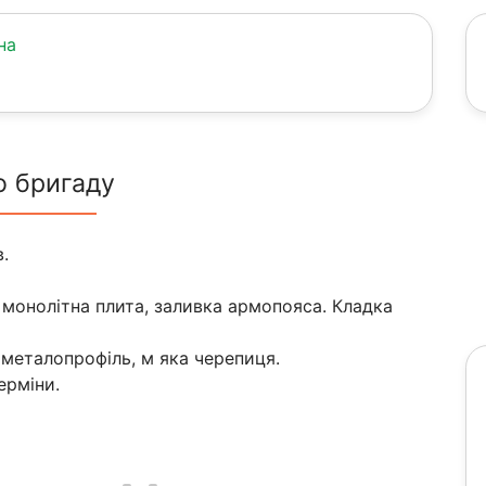
на
о бригаду
.
 монолітна плита, заливка армопояса. Кладка
 металопрофіль, м яка черепиця.
ерміни.