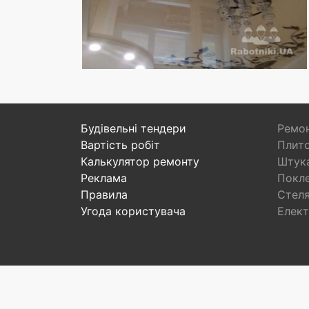
Будівельні тендери
Ремон
Вартість робіт
Плито
Калькулятор ремонту
Штука
Реклама
Покл
Правила
Стел
Угода користувача
Елект