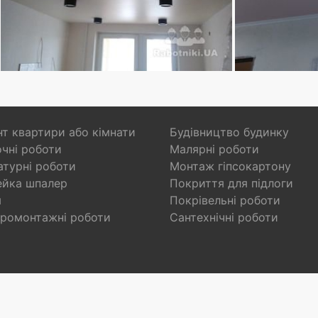
т квартири або кімнати
Будівництво будинку
чні роботи
Малярні роботи
турні роботи
Монтаж гіпсокартону
ейка шпалер
Покриття для підлоги
я
Покрівельні роботи
ромонтажні роботи
Сантехнічні роботи