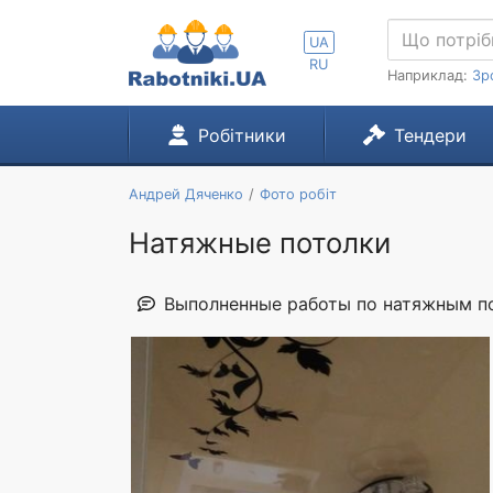
UA
RU
Наприклад:
Зр
Робітники
Тендери
Андрей Дяченко
Фото робіт
Натяжные потолки
Выполненные работы по натяжным п