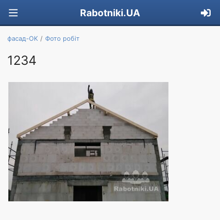
Rabotniki.UA
фасад-OK
Фото робіт
1234