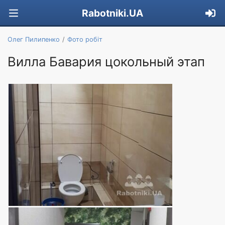
Rabotniki.UA
Олег Пилипенко
Фото робіт
Вилла Бавария цокольный этап